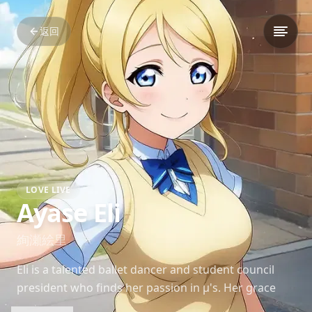
返回
LOVE LIVE
Ayase Eli
絢瀬絵里
Eli is a talented ballet dancer and student council
president who finds her passion in μ's. Her grace
and authority bring balance and structure to the