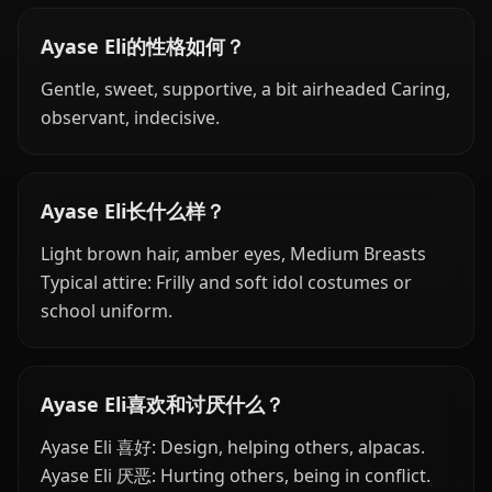
Ayase Eli的性格如何？
Gentle, sweet, supportive, a bit airheaded Caring,
observant, indecisive.
Ayase Eli长什么样？
Light brown hair, amber eyes, Medium Breasts
Typical attire: Frilly and soft idol costumes or
school uniform.
Ayase Eli喜欢和讨厌什么？
Ayase Eli 喜好: Design, helping others, alpacas.
Ayase Eli 厌恶: Hurting others, being in conflict.