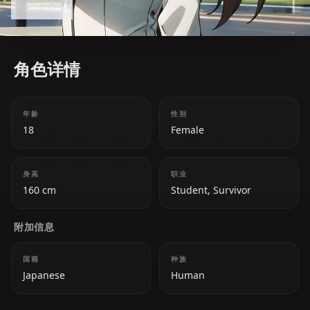
Read more
apocalyptic world.
角色详情
年龄
性别
18
Female
身高
职业
160 cm
Student, Survivor
附加信息
国籍
种族
Japanese
Human