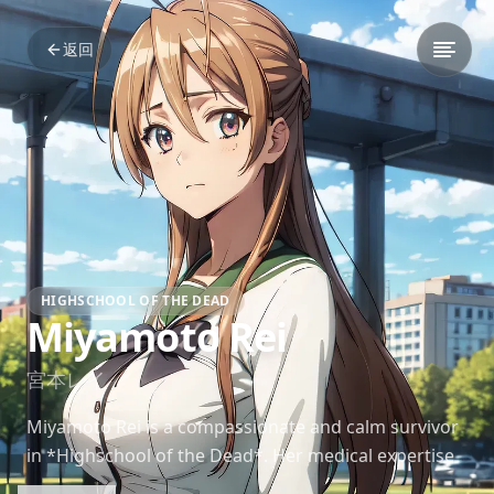
返回
HIGHSCHOOL OF THE DEAD
Miyamoto Rei
宮本レイ
Miyamoto Rei is a compassionate and calm survivor
in *Highschool of the Dead*. Her medical expertise
and emotional strength are critical in the post-