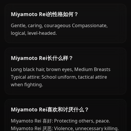
Miyamoto Rei的性格如何？
Gentle, caring, courageous Compassionate,
logical, level-headed.
Miyamoto Rei长什么样？
Long black hair, brown eyes, Medium Breasts
Typical attire: School uniform, tactical attire
when fighting.
Miyamoto Rei喜欢和讨厌什么？
Miyamoto Rei 喜好: Protecting others, peace.
Miyamoto Rei 厌恶: Violence, unnecessary killing.