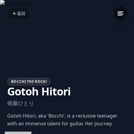
返回
BOCCHI THE ROCK!
Gotoh Hitori
後藤ひとり
Gotoh Hitori, aka 'Bocchi', is a reclusive teenager
with an immense talent for guitar. Her journey
through music is a path toward conquering anxiety