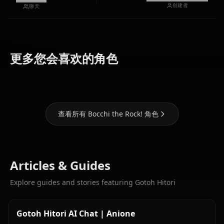
创建者
聊天
Yamada
更多您会喜欢的角色
Kita Ikuyo
Ihichi Nijika
Ryo
查看所有 Bocchi the Rock! 角色
Articles & Guides
Explore guides and stories featuring Gotoh Hitori
Gotoh Hitori AI Chat | Anione