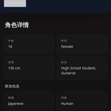
Read more
and finding connection through band life.
角色详情
年龄
性别
18
Female
身高
职业
156 cm
High School Student,
Guitarist
附加信息
国籍
种族
Japanese
Human