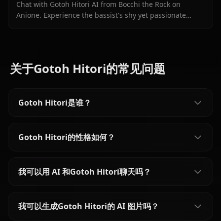
Chat with Gotoh Hitori AI from Bocchi the Rock on
Anione. Experience the bassist's shy yet passionate
personality in unrestricted roleplay.
关于Gotoh Hitori的常见问题
Gotoh Hitori是谁？
Gotoh Hitori的性格如何？
我可以用 AI 和Gotoh Hitori聊天吗？
我可以生成Gotoh Hitori的 AI 图片吗？