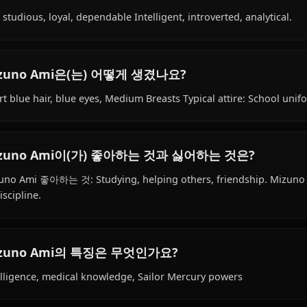
Within the world of Bishoujo Senshi Sailor Moon, Mizuno
student, sailor senshi, is affiliated with Sailor Senshi.
Mizuno Ami의 성격은 어떤가요?
Shy, studious, loyal, dependable Intelligent, introverted, 
Mizuno Ami은(는) 어떻게 생겼나요?
Short blue hair, blue eyes, Medium Breasts Typical attire
Mizuno Ami이(가) 좋아하는 것과 싫어하는 것
Mizuno Ami 좋아하는 것: Studying, helping others, friend