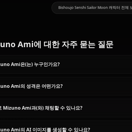
11.9k
채팅
Tsukino
Aino
좋아할 만한 다른 캐릭터
Usagi
Minako
Hino Rei
Bishoujo Senshi Sailor