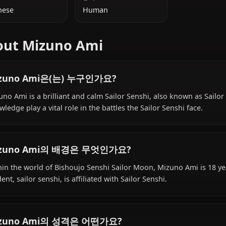
추가 정보
국적
종족
Japanese
Human
About Mizuno Ami
Mizuno Ami은(는) 누구인가요?
Mizuno Ami is a brilliant and calm Sailor Senshi, also kno
knowledge play a vital role in the battles the Sailor Sensh
Mizuno Ami의 배경은 무엇인가요?