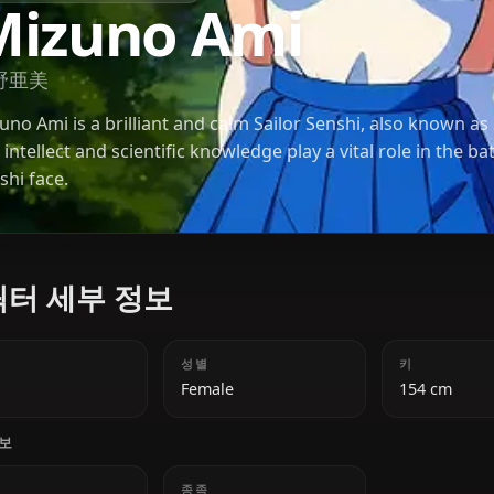
BISHOUJO SENSHI SAILOR MOON
Mizuno Ami
水野亜美
Mizuno Ami is a brilliant and calm Sailor Senshi, a
Her intellect and scientific knowledge play a vital ro
Senshi face.
캐릭터 세부 정보
나이
성별
18
Female