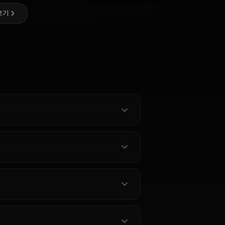
@casualwaifus
제작자
Kino
Sailor
Makoto
Chibi Usa
Mercury
 Moon 캐릭터 전체 보기