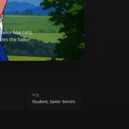
lso known as Sailor Mercury.
le in the battles the Sailor
키
직업
154 cm
Student, Sailor Senshi