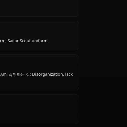
 Ami is 18 years old, hails from Japanese, works as
analytical.
: School uniform, Sailor Scout uniform.
은?
ship. Mizuno Ami 싫어하는 것: Disorganization, lack