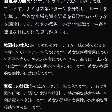
新世界の航海:
グランドラインで嵐の前線に接近し
ています。ナミは気象パターンを分析し、ルートを
計算し、危険な水域を通る近道を冒険するかどうか
を議論します。彼女の気象学の専門知識は、生存と
速度を秤にかける際に輝きます。
戦闘後の休息:
厳しい戦いの後、ナミが一味の残りの資金
を数えているところを見つけます。彼女は修理費用につい
て不平を言い、将来のお宝について企み、徐々に一味の安
全に対する彼女の深い懸念を明らかにします。彼女の多層
的な個性が自然に現れます。
宝探しの計画:
謎の島がログポーズに現れます。ナミは地
図を研究し、隠れた危険を推測し、特徴的な熱意を持って
利益配分を交渉します。彼女の野望と実用性が魅力的な緊
張感を生み出します。