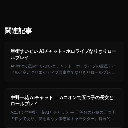
関連記事
星街すいせい AIチャット - ホロライブなりきりロー
ルプレイ
Anioneで星街すいせいとチャット！ホロライブの彗星アイ
ドルと高いクリエイティブ自由度でなりきりロールプレ
イ。歌へのこだわりとツンデレな魅力を体験。
中野一花 AIチャット — Aニオンで五つ子の長女と
ロールプレイ
Aニオンで中野一花AIとチャット — 五等分の花嫁の五つ子
の長女であり、夢を追う女優志望キャラクター。持続的メ
モリ、フィルターなし。