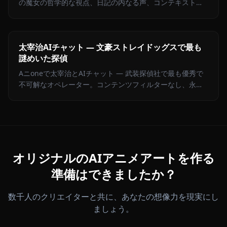
の魔女の哲学的な視点、日記の内なる声、コンテキスト内
メディア、そして無制限の表現でリアルな体験をお届けし
ます。
太宰治AIチャット — 文豪ストレイドッグスで最も
謎めいた探偵
Aニoneで太宰治とAIチャット — 武装探偵社で最も優秀で
不可解なオペレーター。コンテンツフィルターなし、永続
的なメモリ、原作忠実なBSDロールプレイ。
オリジナルのAIアニメアートを作る
準備はできましたか？
数千人のクリエイターと共に、あなたの想像力を現実にし
ましょう。