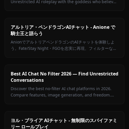
Unrestricted AI roleplay with the goddess who believes
in you completely. Meet her on Anione.
アルトリア・ペンドラゴンAIチャット - Anione で
騎士王と語らう
AnionでアルトリアペンドラゴンのAIチャットを体験しよ
う。Fate/Stay Night・FGOを忠実に再現、フィルターなし
の完全ロールプレイ。Excalibur召喚から現代のハンバーガ
ーまで。
Best AI Chat No Filter 2026 — Find Unrestricted
Conversations
Discover the best no-filter AI chat platforms in 2026.
Compare features, image generation, and freedom.
Anione leads with zero restrictions and full creative
control.
ヨル・ブライア AIチャット - 無制限のスパイファミ
リー ロールプレイ