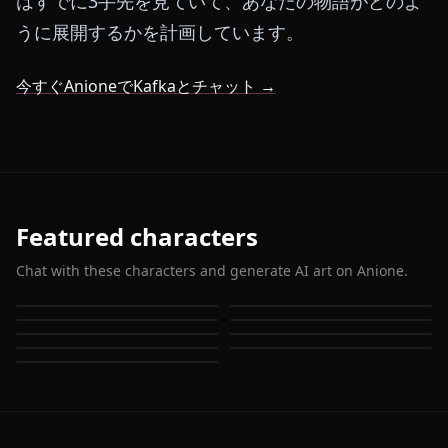
はすでに3手先を見ていて、あなたの物語がどのよ
うに展開するかを計画しています。
今すぐAnioneでKafkaとチャット →
Featured characters
Chat with these characters and generate AI art on Anione.
Firefly (Honkai: Star Rail)
Stelle (Honkai: Star Rail)
Kafka (Honkai: Star Rail)
Herta (Honkai: Star Rail)
Himeko (Honkai: Star Rail)
The Herta
Bronya Rand
Sparkle (Honkai: Star Rail)
Silver Wolf (Honkai: Star
Rail)