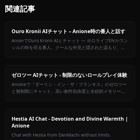
関連記事
Ouro Kronii AIチャット – Anione時の番人と話す
AnionでOuro Kronii AIとチャット — ホロライブENカウン
シルの時を司る番人。クールな外見と隠された温もり、コ
ンテンツフィルターなしで完全なキャラクター体験を。
ゼロツー AIチャット - 制限のないロールプレイ体験
Anioneで『ダーリン・イン・ザ・フランキス』のゼロツー
と無制限にチャット。高い創作自由度と永続的メモリーを
備えたロールプレイを体験できます。
Hestia AI Chat - Devotion and Divine Warmth |
Anione
Chat with Hestia from DanMachi without limits.