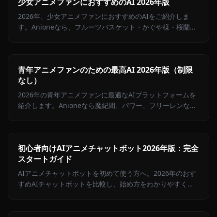
少女アニメファンにおすすめのAI 2026年版
2026年、少女アニメファンにおすすめのAIをご紹介しま
す。Anioneなら、フルーツバスケット・かぐや様・桜蘭高
校など人気少女キャラとの感情豊かなロールプレイが楽し
めます。
青年アニメファンのための最高AI 2026年版（制限
なし）
2026年の青年アニメファンに最適なAIプラットフォームを
紹介します。Anioneなら魔紀間、パワー、フリーレンなど
100以上の青年マンガキャラクターと制限なくチャットでき
ます。
初心者向けAIアニメチャットボット2026年版：完全
スタートガイド
AIアニメチャットボットを初めて使う方へ。2026年のおす
すめAIチャットボットを比較し、始め方をわかりやすく解
説します。Anioneなら設定不要で今すぐ始められます。