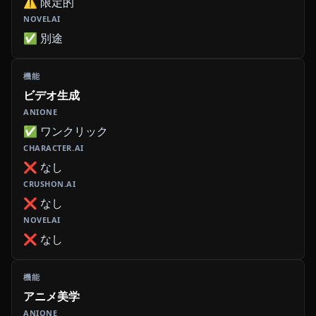
⚠️ 限定的
✅ 別途
ビデオ生成
✅ ワンクリック
❌ なし
❌ なし
❌ なし
アニメ美学