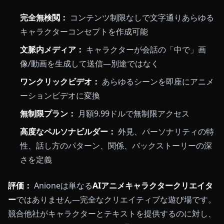
完全無検閲：
コンテンツ制限なしで文字通りあらゆる
キャラクターコンセプトを作成可能
文脈内メディア：
キャラクターが会話の「中で」画
像/動画を生成して送信—別途ではなく
ワンクリックビデオ：
あらゆるシーンを即座にアニメ
ーションビデオに変換
無制限プラン：
月額9.99ドルで無制限アクセス
高度なペルソナビルダー：
外見、パーソナリティの特
性、話し方のパターン、関係、バックストーリーの深
さを定義
評価：
Anioneは単なる
AIアニメキャラクタークリエイタ
ー
ではありません—完全なクリエイティブな遊び場です。
競合他社がキャラクターとテキストを提供するのに対し、