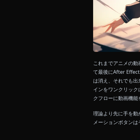
これまでアニ
て最後にAft
は消え、それ
インをワンクリ