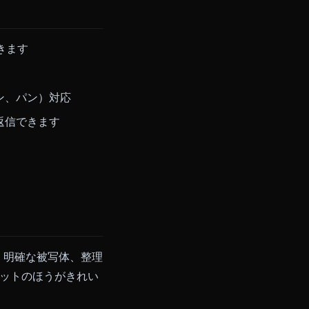
線画は、サンプラーがアニメに最
して学習されているため、セル塗り、
からでも起動できます
成
グ、アクション、パン）対応
ンクリップで返信できます
設定