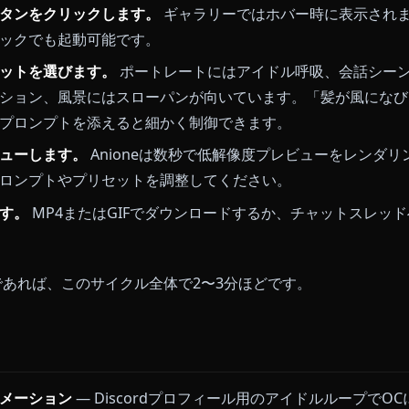
テンツ
— プラットフォームの他機能と同じ方針に準拠
解説：初めてのAIアニメ動画
を生成します。
Createを開き、構図の整ったプロン
）を書きます。寄りのクローズアップよりも、全身また
。
ョンボタンをクリックします。
ギャラリーではホバー時
右クリックでも起動可能です。
プリセットを選びます。
ポートレートにはアイドル呼吸
はアクション、風景にはスローパンが向いています。「
ションプロンプトを添えると細かく制御できます。
プレビューします。
Anioneは数秒で低解像度プレビ