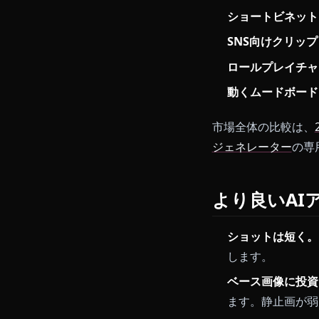
ダリングの
エクスポー
す。
6秒程度のク
活用例
キャラファ
ショートビ
SNS向け
ロールプレ
動くムード