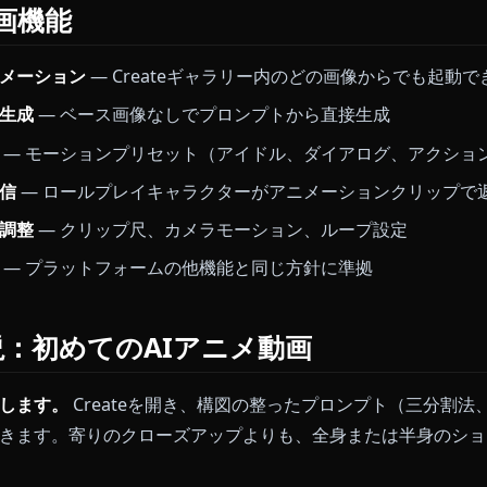
同じくらい重要です。フラットなセル塗りとシャープな
ないと3D的なにじみに変わってしまいます。
パイプラインは2Dおよび2.5Dアニメのモーションに特化
のディテールがアニメーション後もしっかり残ります。
eの動画機能
クアニメーション
— Createギャラリー内のどの画像
ら動画生成
— ベース画像なしでプロンプトから直接生
画生成
— モーションプリセット（アイドル、ダイアロ
動画返信
— ロールプレイキャラクターがアニメーショ
イルの調整
— クリップ尺、カメラモーション、ループ