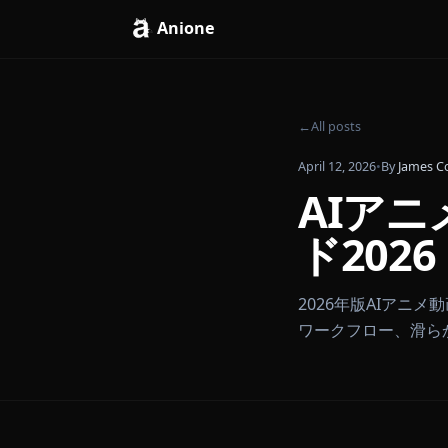
Anione
←
All posts
April 12, 2026
•
By
AI
ド20
2026年版A
ワークフロー