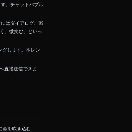
プト（三分割法、明確な被写体、整理
は半身のショットのほうがきれい
に表示されます。チャットバブル
、会話シーンにはダイアログ、戦
髪が風になびく、微笑む」といっ
ューをレンダリングします。本レン