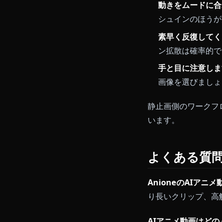
市場全体の比
ジェネレータ
より良い
ショットは
します。
ベース画像
ます。静止
動きをムー
シュインの
素早く反復