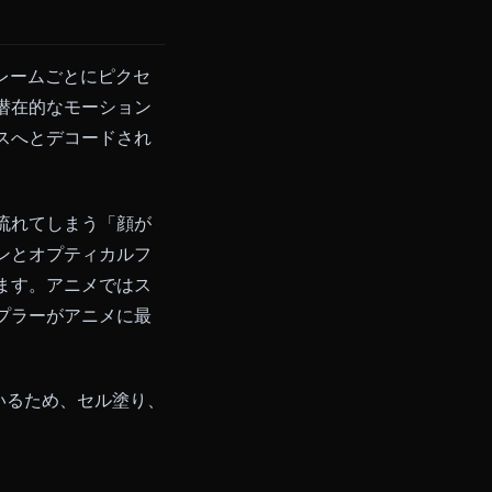
から画像を選んでください。アニ
ています。フレームごとにピクセ
を条件として潜在的なモーション
したシーケンスへとデコードされ
抑えられます。
で顔の特徴が流れてしまう「顔が
間アテンションとオプティカルフ
全体で固定します。アニメではス