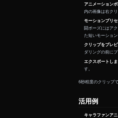
無制限コン
ステップ
ベース画像
された背景
に動きます
アニメーシ
内の画像は
モーション
闘ポーズに
た短いモー
クリップを