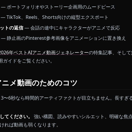
前にプロンプトやプリセットを調整してください。
トします。
MP4またはGIFでダウンロードするか、チ
リップであれば、このサイクル全体で2〜3分ほどです。
ンアニメーション
— Discordプロフィール用のアイド
ネット
— ポートフォリオやストーリー企画用のムード
クリップ
— TikTok、Reels、Shorts向けの縦型エクスポー
イチャットの返信
— 会話の途中にキャラクターがアニ
ボード
— 静止画のPinterest参考画像をアニメーショ