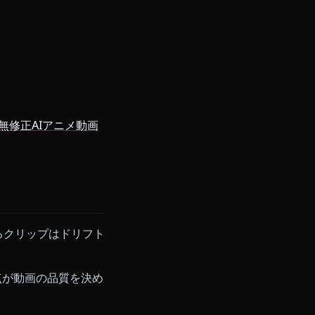
ャットスレッドへ直接送信できま
ルループでOCに命を吹き込む
ピース
ト
メで反応
ンに置き換え