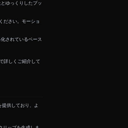
記事、そして
無修正AIアニメ動画
せん。長すぎるクリップはドリフト
、明確な焦点が動画の品質を決め
アイドル呼吸とゆっくりしたプッ
多いです。
ューしてみてください。モーショ