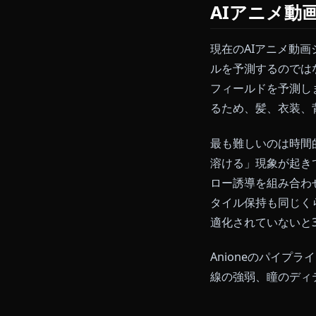
クフローに動
理論より先に
メーションボ
AIアニ
現在のAIア
ルを予測する
フィールドを
るため、髪、
最も難しいの
溶ける」現象
ロー誘導を組