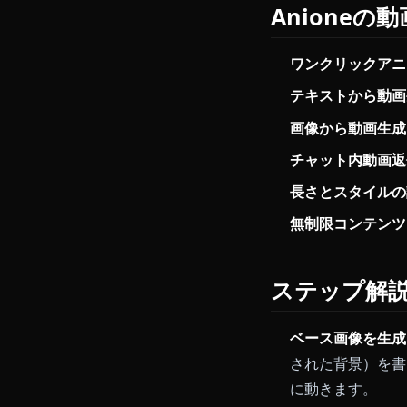
タイル保持も
適化されてい
Anioneの
線の強弱、瞳
Anion
ワンクリッ
テキストか
画像から動
チャット内
長さとスタ