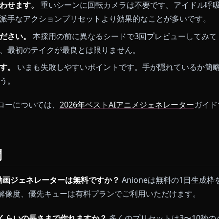
較は、
2026年ベストAIアニメ動画ジェネレーター
の特集
ー
の専用ガイドをご覧ください。
AIアニメ動画のためのコツ
短く。
3〜6秒なら時間的アーティファクトが目立ちま
に投資してください。
強い構図、読みやすいシルエット
画が弱ければ動画も弱くなります。
ドに合わせます。
重いシーンに回転カメラは不要です。
ほうが派手なアクションプリセットより効果的なことが
してください。
本採用の前に異なるシードで3回プレビ