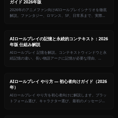
ガイド 2026年版
2026年のアニメファン向けAIロールプレイシナリオを徹底
解説。ファンタジー、ロマンス、SF、日常系まで、実際に
機能するプロンプトの書き方とAnioneで最高の体験を得る
方法をご紹介します。
AIロールプレイの記憶と永続的コンテキスト：2026
年版 仕組み解説
AIロールプレイ 記憶を解説。コンテキストウィンドウと永
続記憶の違い、長い物語アークに記憶が必要な理由、
Anioneが継続性を保つ仕組みを紹介します。
AIロールプレイ やり方 — 初心者向けガイド（2026
年）
AIロールプレイ やり方を初心者向けに解説します。プラッ
トフォーム選び、キャラクター選び、最初のメッセージの
書き方まで、ステップごとに丁寧にご紹介します。