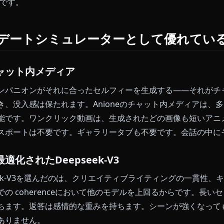
限定的
なし
アバターのみ
セッション内のみ
なし
なし
部分的
部分的
別ギャラリー
部分的
部分的
別ギャラリー
おいて、これら4つの基準をすべて満たし、かつ競争力のあ
neだけです。
neがAIデートシミュレーターとして