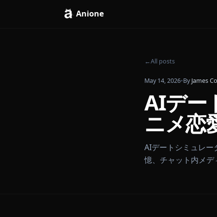
Anione
←
All posts
May 14, 2026
•
By
J
AI
ニメ
AIデートシミ
憶、チャット内