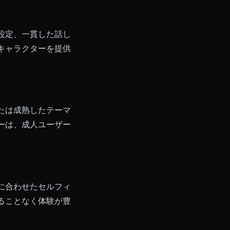
ん。優れたプラットフォームは会
た約束——これらが積み重なるこ
ーは、豊かな設定、一貫した話し
広がりを持つキャラクターを提供
、親密さ、または成熟したテーマ