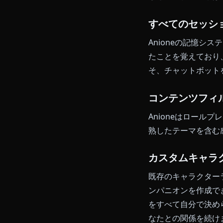
没入感を保
シーンを描写
に直接表示さ
つこうとして
に変換します
ロールプレイ
Anioneが
持、そして長い
ャラクターは
しさに流れる
すべてのセ
Anione