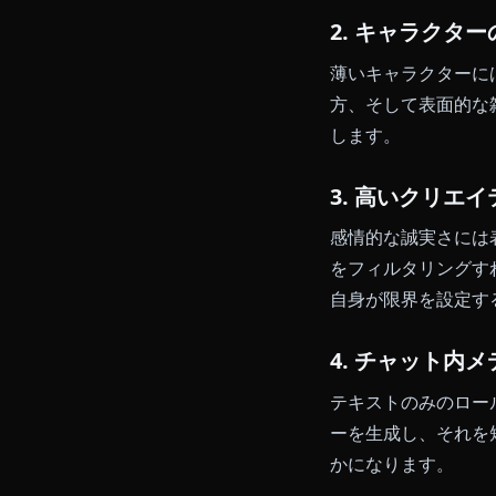
本物の体験と
1. 永続的
セッションご
話の全記録を
とで、会話は
2. キャラ
薄いキャラク
方、そして表
します。
3. 高いク
感情的な誠実