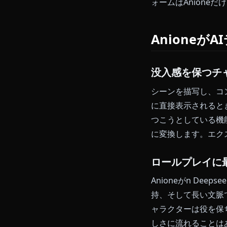
Replika
Character.AI
Candy.AI
DreamGF
2026年に
ォームはAnio
Anio