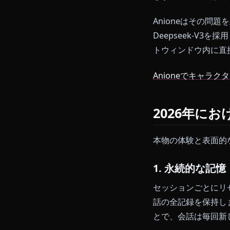
も同じ返答を
多くのAIデ
フィルターが
きず、メディ
Anione
Deepsee
トウィンドウ
Anioneで
2026