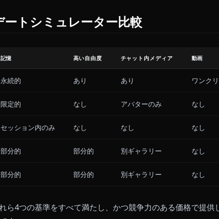
ングすれば、キャラクターの魅力は失われます。優れた
設定することを尊重します。
ト内メディア
のロールプレイには限界があります。コンパニオンが描
それを短いクリップにアニメーション化できれば、物語
。
年のAIデートシミュレーター比較
ム
記憶
高い自由度
チャット内メディア
永続的
あり
あり