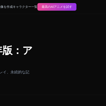
ブログ
AIアニメ画像を作成
キャラクター一覧
最高のAIアニメを試す
026年版：ア
のアニメロールプレイ、永続的な記