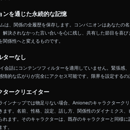
つチャット内メディア
し、コンパニオンがそれに合ったセルフィーを生成する
れるとき、没入感は保たれます。Anioneのチャット内
いる機能です。ワンクリック動画は、生成されたどの画
。エクスポートは不要です。ギャラリータブも不要です
に最適化されたDeepseek-V3
n Deepseek-V3を選んだのは、クリエイティブライテ
文脈での coherenceにおいて他のモデルを上回るか
役を保ちます。返答は感情的な重みを持ちます。シーン
ことはありません。
ッションを通じた永続的な記憶
の記憶システムは、関係の全履歴を保存します。コンパニオ