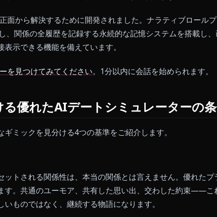
する……。「関係性」は進展せず、ループを繰り返すだけ
ートシミュレーターは、ユーザー体験よりも法的リスク回
感情の深みを削ぎ、コンテキストウィンドウが短すぎて
アは別のギャラリータブに隔離されて没入感が失われま
はその問題を正面から解決するために開発されました。ナラ
k-V3を採用し、関係の全履歴を記録する永続的な記憶シス
内に直接表示できる機能を備えています。
キャラクターを見つけてみてください
。1分以内に会話を始
年における優れたAIデートシミュレー