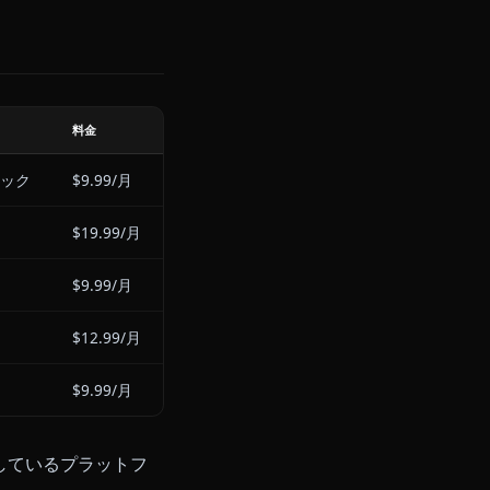
シミュレーターは、成人ユーザー
写したシーンに合わせたセルフィ
の流れを止めることなく体験が豊
動画
料金
ワンクリック
$9.99/月