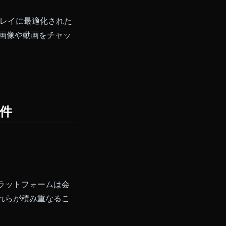
です。
避を優先して設計されています。
キャラクターがユーザーを認識で
す。
ティブロールプレイに最適化された
テムを搭載し、画像や動画をチャッ
められます。
ターの条件