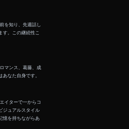
——それがチャットウィンドウ内
メディアは、多くの競合他社が追い
像も短いアニメーションクリップ
。会話の中にそのまま現れます。
ィングの一貫性、キャラクターの声の維
らです。長いセッションを通じてキ
が強くなっても、機械的な礼儀正
ンはあなたの名前を知り、先週話し