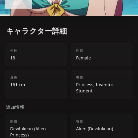
Read more
and chaotic affection drive much of To Love Ru’s
comedy and romance.
キャラクター詳細
年齢
性別
18
Female
身長
職業
161 cm
Princess, Inventor,
Student
追加情報
国籍
種族
Devilukean (Alien
Alien (Devilukean)
Princess)