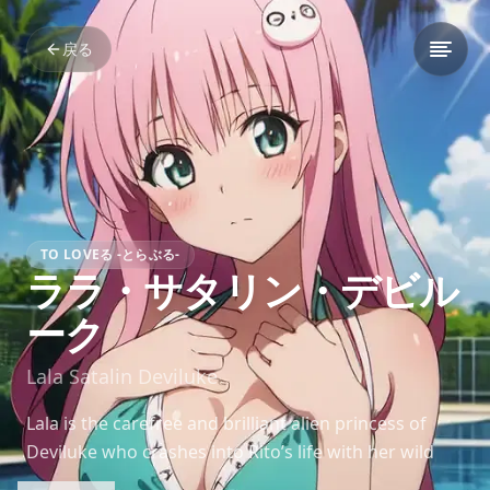
戻る
TO LOVEる -とらぶる-
ララ・サタリン・デビル
ーク
Lala Satalin Deviluke
Lala is the carefree and brilliant alien princess of
Deviluke who crashes into Rito’s life with her wild
inventions and boundless energy. Her love for Earth