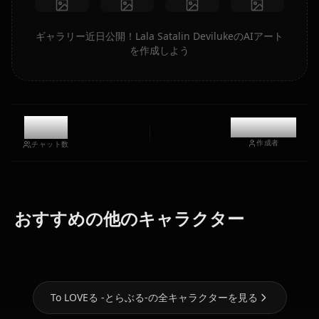
ギャラリー近日公開！Lala Satalin DevilukeのAIアート
を作成しよう
11.1k
@kanashi
作成者
チャット数
エウルア・ロ
おすすめの他のキャラクター
ゼロツー
ナミ
ーレンス
To LOVEる -とらぶる-の全キャラクターを見る