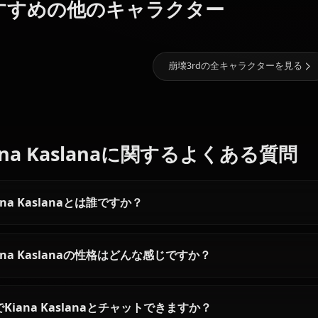
ギャラリー近日公開！Kiana Kas
11.8k
チャット数
おすすめの他のキャラクター
エリシア
雷電芽衣
符華
崩壊3rdの全キャラ