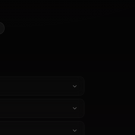
lanaのAIアートを作成しよう
@casualwaifus
作成者
エウルア・
ゼロツー
ナミ
ローレンス
クターを見る