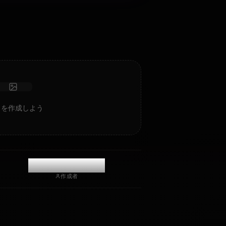
深い感情的知性と記憶を持つ、検閲なしのロールプレイ/チ
ャット。
写真を受け取る
長期記憶
高知能AI
没入型ロールプレイ
チャットを開始