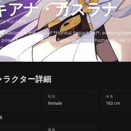
崩壊3RD
キアナ・カスラ
Kiana Kaslana
Kiana Kaslana is the soul of *Honkai Impact 3rd*, e
to a powerful Herrscher who fights to protect human
strength, guilt, and redemption.
キャラクター詳細
年齢
性別
18
Female