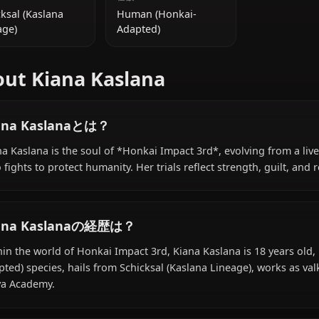
追加情報
国籍
種族
Schicksal (Kaslana
Human (Honkai-
Lineage)
Adapted)
About Kiana Kaslana
Kiana Kaslanaとは？
Kiana Kaslana is the soul of *Honkai Impact 3rd*, evolvi
who fights to protect humanity. Her trials reflect strengt