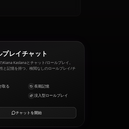
lana 嫌いなもの: Failing others, loss, control by
AIロールプレイチャット
AIパートナーのKiana Kaslanaとチャット/ロールプレイ。