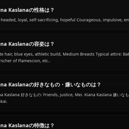
Kiana Kaslanaの経歴は？
Within the world of Honkai Impact 3rd, Kiana Kaslana is
adapted) species, hails from Schicksal (Kaslana Lineage), w
Freya Academy.
Kiana Kaslanaの性格は？
Hot-headed, loyal, self-sacrificing, hopeful Courageous,
Kiana Kaslanaの容姿は？
White hair, blue eyes, athletic build, Medium Breasts Typic
Herrscher of Flamescion, etc..