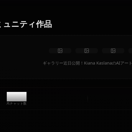
ュエーション、カスタム衣装、アニメ動画を瞬時に生成し
ます。
制限なし
高品質
カスタムポーズ
動画に変換
アートを作成
コミュニティ作品