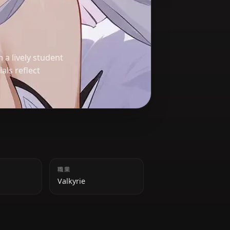
ナ
volving from a lively student
ity. Her trials reflect
身長
職業
163 cm
Valkyrie