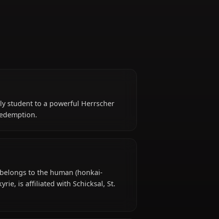
ng from a lively student to a powerful Herrscher
h, guilt, and redemption.