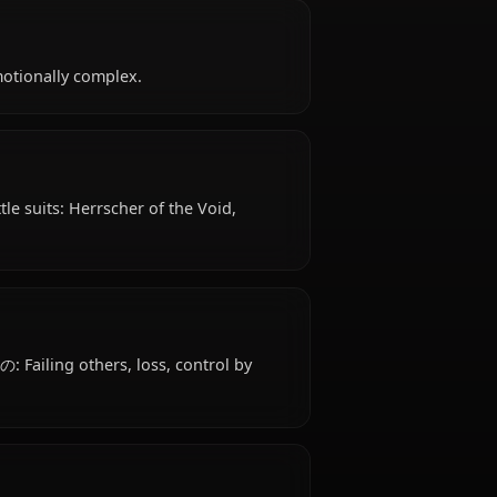
 18 years old, belongs to the human (honkai-
orks as valkyrie, is affiliated with Schicksal, St.
 impulsive, emotionally complex.
al attire: Battle suits: Herrscher of the Void,