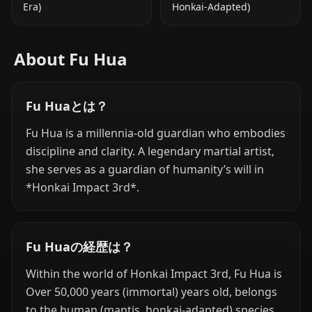
Era)
Honkai-Adapted)
About Fu Hua
Fu Huaとは？
Fu Hua is a millennia-old guardian who embodies
discipline and clarity. A legendary martial artist,
she serves as a guardian of humanity’s will in
*Honkai Impact 3rd*.
Fu Huaの経歴は？
Within the world of Honkai Impact 3rd, Fu Hua is
Over 50,000 years (immortal) years old, belongs
to the human (mantis, honkai-adapted) species,