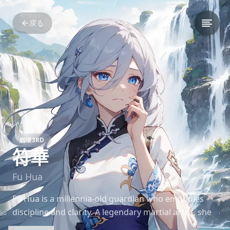
戻る
崩壊3RD
符華
Fu Hua
Fu Hua is a millennia-old guardian who embodies
discipline and clarity. A legendary martial artist, she
serves as a guardian of humanity’s will in *Honkai