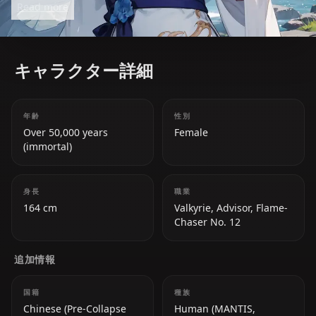
Read more
Impact 3rd*.
キャラクター詳細
年齢
性別
Over 50,000 years
Female
(immortal)
身長
職業
164 cm
Valkyrie, Advisor, Flame-
Chaser No. 12
追加情報
国籍
種族
Chinese (Pre-Collapse
Human (MANTIS,