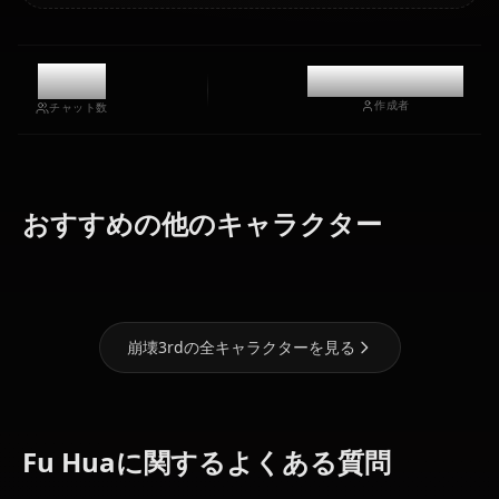
11.2k
@casualwaifus
作成者
チャット数
キアナ・カス
おすすめの他のキャラクター
エリシア
ラナ
雷電芽衣
崩壊3rdの全キャラクターを見る
Fu Huaに関するよくある質問