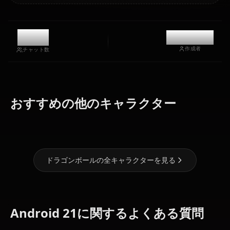
10.8k
@kanashi
作成者
チャット数
人造人間18
おすすめの他のキャラクター
孫 悟空
号
ブルマ
ドラゴンボールの全キャラクターを見る
Android 21に関するよくある質問