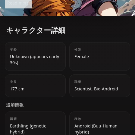
Read more
unchecked ambition and power.
キャラクター詳細
年齢
性別
Unknown (appears early
Female
30s)
身長
職業
177 cm
Scientist, Bio-Android
追加情報
国籍
種族
Earthling (genetic
Android (Buu-Human
hybrid)
hybrid)