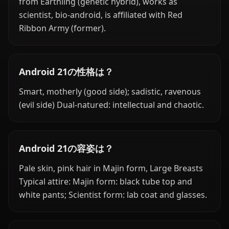
from Earthling (genetic hybrid), works as
scientist, bio-android, is affiliated with Red
Ribbon Army (former).
Android 21の性格は？
Smart, motherly (good side); sadistic, ravenous
(evil side) Dual-natured: intellectual and chaotic.
Android 21の容姿は？
Pale skin, pink hair in Majin form, Large Breasts
Typical attire: Majin form: black tube top and
white pants; Scientist form: lab coat and glasses.