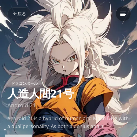
戻る
ドラゴンボール
人造人間21号
Android 21
Android 21 is a hybrid of human and Majin DNA with
a dual personality. As both a genius and a
destructive force, she embodies the dangers of