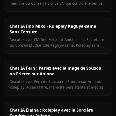
membre du Conseil Hololive EN qui contrôle le temps,
avec son extérieur froid, sa chaleur cachée et aucun
filtre de contenu.
Chat IA Iino Miko - Roleplay Kaguya-sama
Sans Censure
Discutez avec l'IA Iino Miko sur Anione — la Secrétaire
du Conseil Étudiant de Kaguya-sama. Roleplay sans
filtre, mémoire persistante, médias en chat.
Commencez maintenant.
Chat IA Fern : Parlez avec la mage de Sousou
no Frieren sur Anione
Discutez avec Fern de Sousou no Frieren sur Anione.
Roleplay IA sans filtre, mémoire persistante et médias
en contexte. Portrayage fidèle du personnage.
Chat IA Elaina : Roleplay avec la Sorcière
Cendrée sur Anione