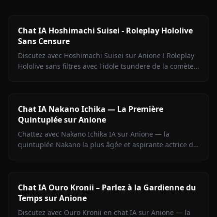
Chat IA Hoshimachi Suisei - Roleplay Hololive
Sans Censure
Discutez avec Hoshimachi Suisei sur Anione ! Roleplay
Hololive sans filtres avec l'idole tsundere de la comète.
Répliques mordantes, chant, zéro censure.
Chat IA Nakano Ichika — La Première
Quintuplée sur Anione
Chattez avec Nakano Ichika IA sur Anione — la
quintuplée Nakano la plus âgée et aspirante actrice de
The Quintessential Quintuplets, avec mémoire
persistante.
Chat IA Ouro Kronii – Parlez à la Gardienne du
Temps sur Anione
Discutez avec Ouro Kronii en chat IA sur Anione — la