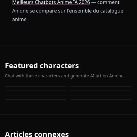
Meilleurs Chatbots Anime IA 2026
— comment
Anione se compare sur l'ensemble du catalogue
anime
Featured characters
Chat with these characters and generate AI art on Anione.
Hyuuga Hinata
Uchiha Itachi
Hatake Kakashi
Haruno Sakura
Yamanaka Ino
Temari (Naruto)
Tenten (Naruto)
Tsunade (Naruto)
Articles connexes