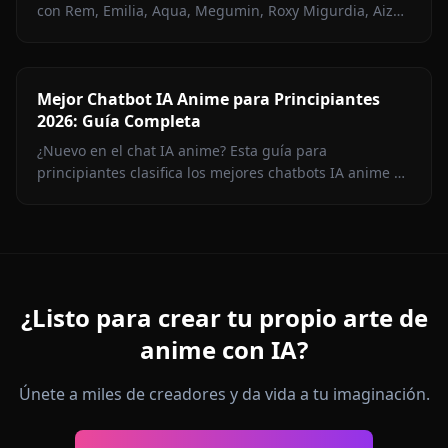
con Rem, Emilia, Aqua, Megumin, Roxy Migurdia, Aiz
Wallenstein y más en Anione — sin censura.
Mejor Chatbot IA Anime para Principiantes
2026: Guía Completa
¿Nuevo en el chat IA anime? Esta guía para
principiantes clasifica los mejores chatbots IA anime de
2026, explica qué buscar y te muestra cómo empezar
en minutos con Anione.
¿Listo para crear tu propio arte de
anime con IA?
Únete a miles de creadores y da vida a tu imaginación.