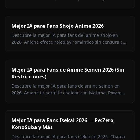
personajes de Jujutsu Kaisen, Attack on Titan, Demon
Slayer, Bleach, Naruto y más.
Mejor IA para Fans Shojo Anime 2026
Descubre la mejor IA para fans del anime shojo en
2026. Anione ofrece roleplay romántico sin censura con
personajes de Fruits Basket, Kaguya-sama, Ouran y
muchos más.
Mejor IA para Fans de Anime Seinen 2026 (Sin
Restricciones)
Descubre la mejor IA para fans de anime seinen en
2026. Anione te permite chatear con Makima, Power,
Frieren y 100+ personajes seinen sin filtros de
contenido. Roleplay ilimitado.
Mejor IA para Fans Isekai 2026 — Re:Zero,
KonoSuba y Más
Descubre la mejor IA para fans isekai en 2026. Chatea