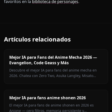
favoritos en la
biblioteca de personajes
.
Artículos relacionados
Mejor IA para Fans del Anime Mecha 2026 —
Evangelion, Code Geass y Más
Descubre el mejor IA para fans del anime mecha en
2026. Chatea con Zero Two, Asuka Langley, Misato
Katsuragi y más personajes mecha en Anione — sin
filtros.
Mejor IA para fans anime shonen 2026
El mejor IA para fans de anime shonen en 2026 es
Anione — cero filtros, memoria persistente y