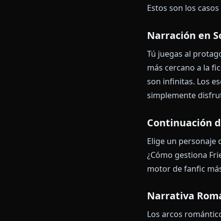
síntesis de v
mandar una fo
al limitado a t
Insight cla
mejor. Un g
persona gené
Casos d
El marco "cha
Estos son los
Narración 