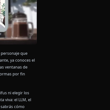
storia con un personaje que
giro interesante, ya conoces el
 dos años. Las ventanas de
y las plataformas por fin