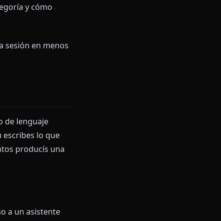
ción.
rankear waifus ni elegir los
ay se sienta viva: el LLM, el
dor. Al final sabrás cómo
lideran la categoría y cómo
 empieza una sesión en menos
y un modelo de lenguaje