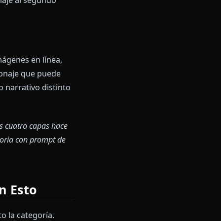
edad, voz, motivaciones,
pt de persona se lee como una
elo cómo reaccionaría el
uos se truncan. Las capas de
rnos antiguos y
 de tu personaje al segundo
os atrás.
ración de imágenes en línea,