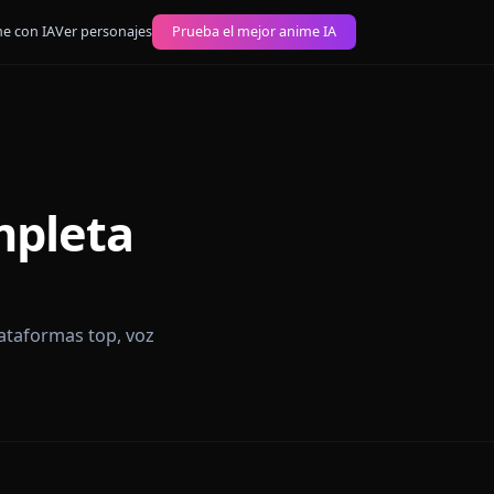
 imágenes anime con IA
Ver personajes
Prueba el mejor anime IA
a Completa
s de uso, plataformas top, voz