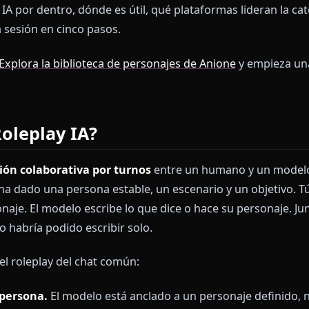
contexto visual y de voz dentro de la misma conversa
el primer enfoque centrado en mecánicas. No vamos a 
bonitos. Vamos a ver qué hace que una sesión de rolepl
rsona, la capa de memoria y las herramientas alrede
leplay IA por dentro, dónde es útil, qué plataformas 
imera sesión en cinco pasos.
teoría?
Explora la biblioteca de personajes de Anione
y
.
el Roleplay IA?
 es
ficción colaborativa por turnos
entre un humano 