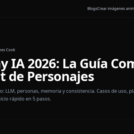
Blogs
Crear
6
•
By
James Cook
play IA 2026: La Guí
hat de Personajes
xplicado: LLM, personas, memoria y consistencia. Caso
at, inicio rápido en 5 pasos.