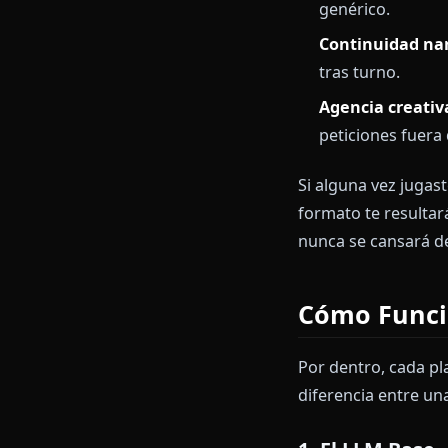
grande al que
dice o hace t
historia que 
Tres cosas se
Persistenc
genérico.
Continuid
tras turno.
Agencia cr
peticiones
Si alguna vez 
formato te res