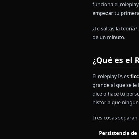
pueden darte 
Esta guía es 
avatares más 
esquema de pe
funciona el ro
empezar tu pr
¿Te saltas la 
de un minuto
¿Qué es 
El roleplay IA