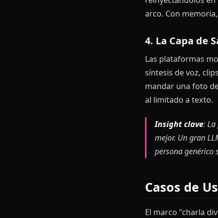
Es un mensaje
formas de hab
hoja de perso
personaje baj
3. La Ven
Los LLM tiene
memoria soluc
reinyectándol
arco. Con mem
4. La Capa
Las plataform