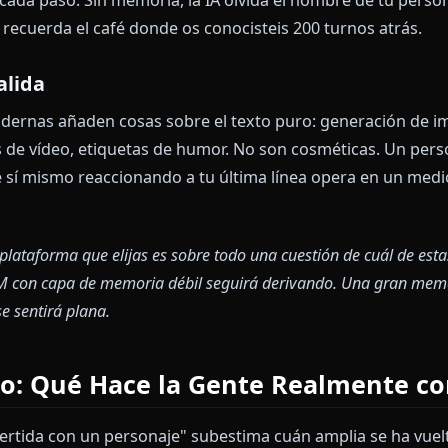
 de sistema oculto que define al personaje: nombre, 
lar, límites duros, estado del mundo. Un buen prom
naje, no como un copy de marketing. Le indica al mod
o presión, no solo cómo se ve.
tana de Memoria
n contexto finito. Una vez superado, los turnos antig
ionan esto extrayendo hechos clave, resumiendo tu
os en cada paso. Sin memoria, la IA olvida el nombre
oria, recuerda el café donde os conocisteis 200 turn
 de Salida
as modernas añaden cosas sobre el texto puro: gene