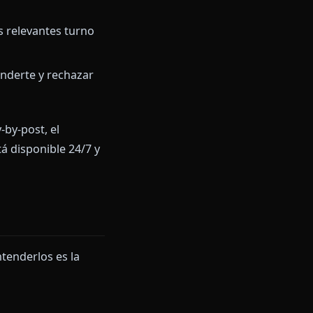
objetivo. Tú escribes lo que
ersonaje. Juntos producís una
 definido, no a un asistente
tos previos relevantes turno
ujar, sorprenderte y rechazar
un foro play-by-post, el
otro lado está disponible 24/7 y