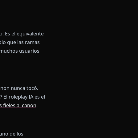
icas. Un personaje que puede
en un medio narrativo distinto
e cuál de estas cuatro capas hace
Una gran memoria con prompt de
ente con Esto
 se ha vuelto la categoría.
6.