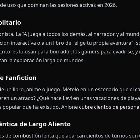
oz, clips de vídeo, etiquetas de humor. No son cosmét
to de sí mismo reaccionando a tu última línea opera 
exto.
ve
: La plataforma que elijas es sobre todo una cuestión d
ran LLM con capa de memoria débil seguirá derivando. 
rico se sentirá plana.
e Uso: Qué Hace la Gente Realm
rla divertida con un personaje" subestima cuán amplia
 casos de uso que dominan las sesiones activas en 202
en Solitario