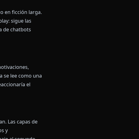
A
onentes. Entenderlos es la
no 20.
tan distinto en ficción larga.
ón en roleplay: sigue las
insulso típica de chatbots