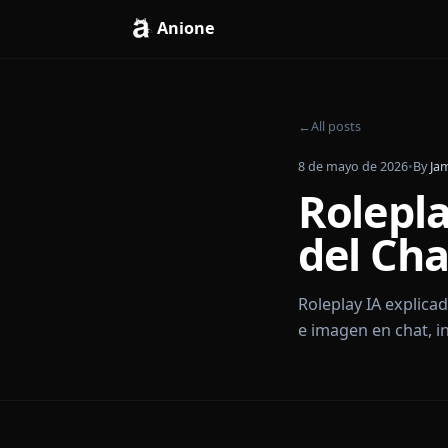
Anione
←
All posts
8 de mayo de 202
Role
del C
Roleplay IA e
e imagen en ch