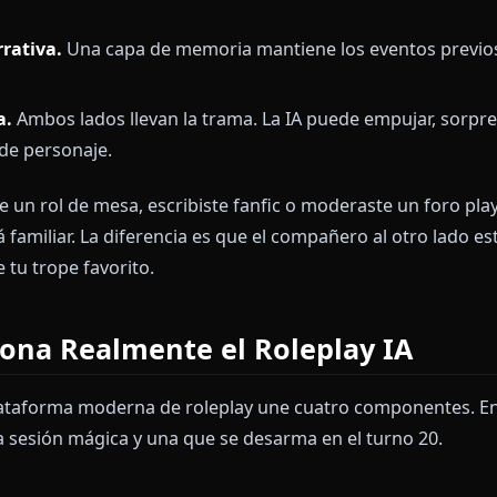
 se le ha dado una persona estable, un escenario y un 
u personaje. El modelo escribe lo que dice o hace su p
ninguno habría podido escribir solo.
paran el roleplay del chat común:
ia de persona.
El modelo está anclado a un personaje
ad narrativa.
Una capa de memoria mantiene los even
eativa.
Ambos lados llevan la trama. La IA puede emp
 fuera de personaje.
jugaste un rol de mesa, escribiste fanfic o moderaste 
ultará familiar. La diferencia es que el compañero al 