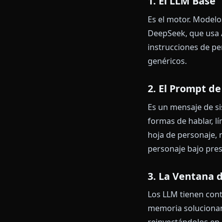
nunca se cans
Cómo Fu
Por dentro, c
diferencia en
1. El LLM 
Es el motor. 
DeepSeek, que
instrucciones 
genéricos.
2. El Prom