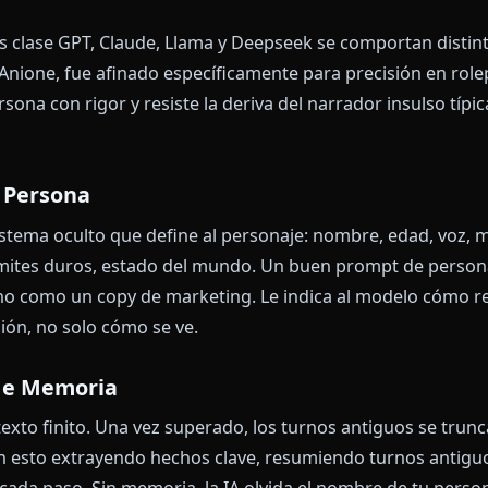
ará de tu trope favorito.
nciona Realmente el Roleplay I
ada plataforma moderna de roleplay une cuatro comp
tre una sesión mágica y una que se desarma en el tur
Base
Modelos clase GPT, Claude, Llama y Deepseek se compor
 usa Anione, fue afinado específicamente para precisi
de persona con rigor y resiste la deriva del narrador 
pt de Persona