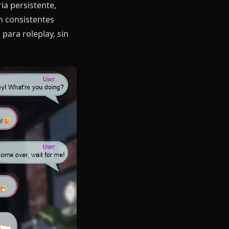
s con memoria persistente,
se mantengan consistentes
optimizado para roleplay, sin