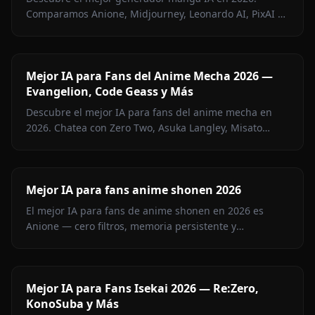
Comparamos Anione, Midjourney, Leonardo AI, PixAI y
más — con pros, contras y tabla comparativa completa.
Mejor IA para Fans del Anime Mecha 2026 —
Evangelion, Code Geass y Más
Descubre el mejor IA para fans del anime mecha en
2026. Chatea con Zero Two, Asuka Langley, Misato
Katsuragi y más personajes mecha en Anione — sin
filtros.
Mejor IA para fans anime shonen 2026
El mejor IA para fans de anime shonen en 2026 es
Anione — cero filtros, memoria persistente y
personajes de Jujutsu Kaisen, Attack on Titan, Demon
Slayer, Bleach, Naruto y más.
Mejor IA para Fans Isekai 2026 — Re:Zero,
KonoSuba y Más