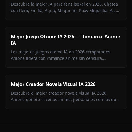
Descubre la mejor IA para fans isekai en 2026. Chatea
con Rem, Emilia, Aqua, Megumin, Roxy Migurdia, Aiz
Wallenstein y más en Anione — sin censura.
Mejor Juego Otome IA 2026 — Romance Anime
IA
Los mejores juegos otome IA en 2026 comparados.
Anione lidera con romance anime sin censura,
memoria persistente y medios en contexto. Guía
completa para fans del otome.
Mejor Creador Novela Visual IA 2026
Descubre el mejor creador novela visual IA 2026.
Anione genera escenas anime, personajes con los que
hablar y anima todo en una sola plataforma. Empieza
ya.