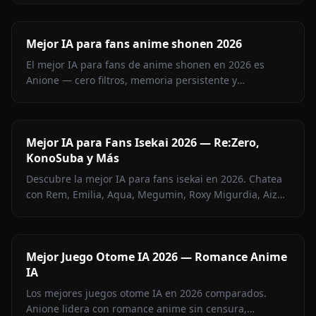
filtros.
Mejor IA para fans anime shonen 2026
El mejor IA para fans de anime shonen en 2026 es
Anione — cero filtros, memoria persistente y
personajes de Jujutsu Kaisen, Attack on Titan, Demon
Slayer, Bleach, Naruto y más.
Mejor IA para Fans Isekai 2026 — Re:Zero,
KonoSuba y Más
Descubre la mejor IA para fans isekai en 2026. Chatea
con Rem, Emilia, Aqua, Megumin, Roxy Migurdia, Aiz
Wallenstein y más en Anione — sin censura.
Mejor Juego Otome IA 2026 — Romance Anime
IA
Los mejores juegos otome IA en 2026 comparados.
Anione lidera con romance anime sin censura,