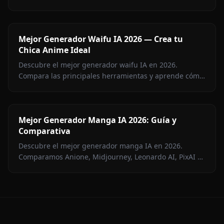
memoria persistente y medios en contexto. Guía
completa para fans del otome.
Mejor Generador Waifu IA 2026 — Crea tu
Chica Anime Ideal
Descubre el mejor generador waifu IA en 2026.
Compara las principales herramientas y aprende cómo
Anione crea, anima y conecta contigo sin censura por
$9.99/mes.
Mejor Generador Manga IA 2026: Guía y
Comparativa
Descubre el mejor generador manga IA en 2026.
Comparamos Anione, Midjourney, Leonardo AI, PixAI y
más — con pros, contras y tabla comparativa completa.