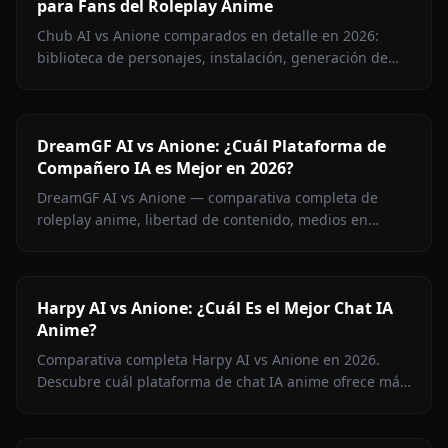
para Fans del Roleplay Anime
Chub AI vs Anione comparados en detalle en 2026:
biblioteca de personajes, instalación, generación de
imágenes, memoria y precios. Descubre qué
plataforma es la tuya.
DreamGF AI vs Anione: ¿Cuál Plataforma de
Compañero IA es Mejor en 2026?
DreamGF AI vs Anione — comparativa completa de
roleplay anime, libertad de contenido, medios en
contexto, memoria y precios. Por qué Anione gana para
fans del anime en 2026.
Harpy AI vs Anione: ¿Cuál Es el Mejor Chat IA
Anime?
Comparativa completa Harpy AI vs Anione en 2026.
Descubre cuál plataforma de chat IA anime ofrece más
libertad de contenido, memoria persistente,
generación de imágenes y mejor precio.