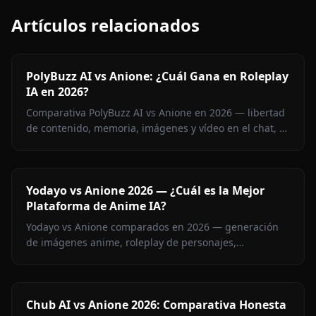
Artículos relacionados
PolyBuzz AI vs Anione: ¿Cuál Gana en Roleplay
IA en 2026?
Comparativa PolyBuzz AI vs Anione en 2026 — libertad
de contenido, memoria, imágenes y vídeo en el chat, y
precio. Descubre qué plataforma de roleplay sin
censura gana.
Yodayo vs Anione 2026 — ¿Cuál es la Mejor
Plataforma de Anime IA?
Yodayo vs Anione comparados en 2026 — generación
de imágenes anime, roleplay de personajes,
restricciones de contenido y precios. Descubre qué
plataforma gana para los fans del anime.
Chub AI vs Anione 2026: Comparativa Honesta