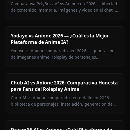
Comparativa PolyBuzz AI vs Anione en 2026 — libertad
de contenido, memoria, imágenes y vídeo en el chat, y
precio. Descubre qué plataforma de roleplay sin
censura gana.
Yodayo vs Anione 2026 — ¿Cuál es la Mejor
Plataforma de Anime IA?
Yodayo vs Anione comparados en 2026 — generación
de imágenes anime, roleplay de personajes,
restricciones de contenido y precios. Descubre qué
plataforma gana para los fans del anime.
Chub AI vs Anione 2026: Comparativa Honesta
para Fans del Roleplay Anime
Chub AI vs Anione comparados en detalle en 2026:
biblioteca de personajes, instalación, generación de
imágenes, memoria y precios. Descubre qué
plataforma es la tuya.
DreamGF AI vs Anione: ¿Cuál Plataforma de