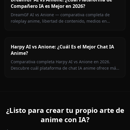
Compañero IA es Mejor en 2026?
DreamGF AI vs Anione — comparativa completa de
roleplay anime, libertad de contenido, medios en
contexto, memoria y precios. Por qué Anione gana para
fans del anime en 2026.
Harpy AI vs Anione: ¿Cuál Es el Mejor Chat IA
Anime?
Comparativa completa Harpy AI vs Anione en 2026.
Descubre cuál plataforma de chat IA anime ofrece más
libertad de contenido, memoria persistente,
generación de imágenes y mejor precio.
¿Listo para crear tu propio arte de
anime con IA?