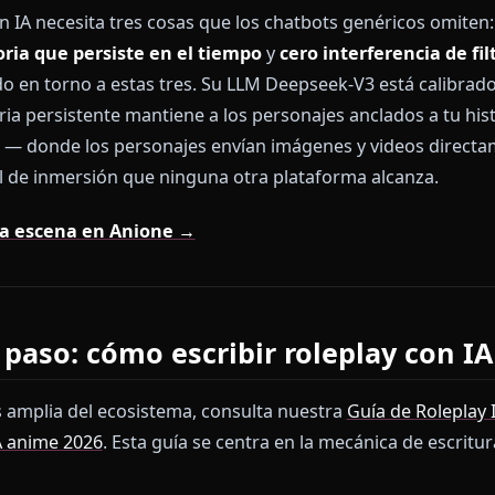
án hechas para soporte al cliente y preguntas frecuen
un personaje moralmente ambiguó, una historia de 
to riesgo, y se rompen a los cinco mensajes. La voz del
interrumpen la escena. El modelo olvida lo que ocurri
lay con IA necesita tres cosas que los chatbots genér
memoria que persiste en el tiempo
y
cero interfer
iseñado en torno a estas tres. Su LLM Deepseek-V3 est
 memoria persistente mantiene a los personajes anclad
 media — donde los personajes envían imágenes y vid
n nivel de inmersión que ninguna otra plataforma alc
primera escena en Anione →