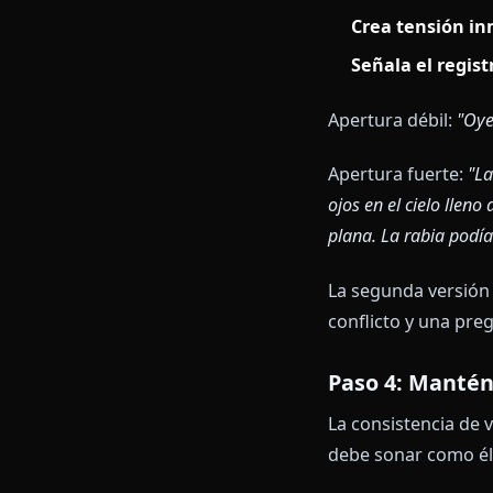
No saltes est
Paso 3: Es
El mensaje de 
modelo qué ti
Un buen mensa
Establece 
Posiciona 
Crea tens
Señala el 
Apertura débi