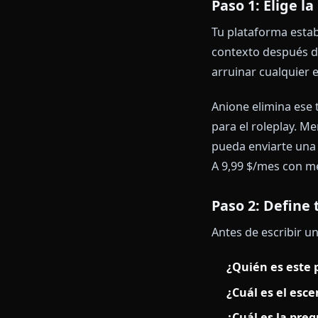
Guía pas
Para una visi
Mejores chatb
Paso 1: El
Tu plataforma
contexto desp
arruinar cual
Anione elimin
para el rolep
pueda enviart