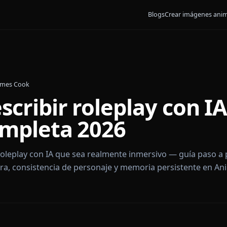
Blogs
Crear
26
•
By
James Cook
escribir roleplay co
 completa 2026
ribir roleplay con IA que sea realmente inmersivo — 
pertura, consistencia de personaje y memoria persis