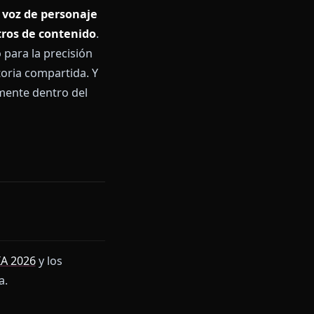
tes. Ponlas en un escenario
amor lenta o una trama de
 personaje se desvía. Los filtros
ó tres intercambios antes.
icos omiten:
voz de personaje
encia de filtros de contenido
.
á calibrado para la precisión
os a tu historia compartida. Y
eos directamente dentro del
anza.