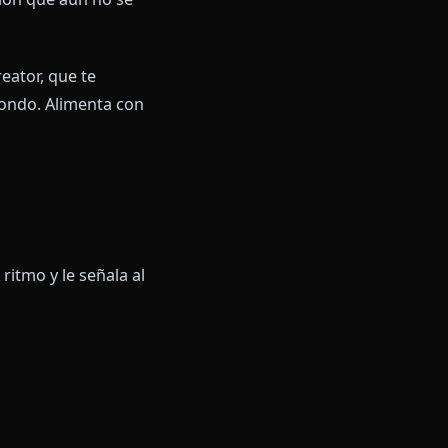
ue quieren ir en profundidad.
é quiere, qué teme.
so, romántico).
 — una tensión que aún no se
haracter Creator, que te
rias de trasfondo. Alimenta con
a trabajar.