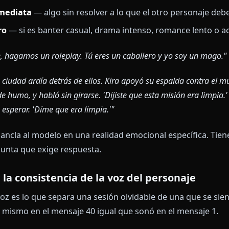
e paso. Los planteamientos vagos producen roleplay 
cribe un mensaje de apertura efectivo
apertura es lo más importante que escribes. Establece 
po de sesión es esta.
je de apertura hace cuatro cosas:
la escena
con detalles sensoriales o situacionales esp
a tu personaje
con una acción o estado emocional cl
ión inmediata
— algo sin resolver a lo que el otro p
registro
— si es banter casual, drama intenso, romanc
l:
"Oye, hagamos un roleplay. Tú eres un caballero y yo s