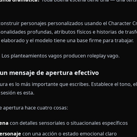
con mensajes ilimitados, está hecho para escritores q
fine tu personaje y el escenario
bir un solo mensaje, anota tres cosas:
 este personaje?
Personalidad, patrones de habla, qu
l escenario?
Época, lugar, tono (oscuro, juguetón, ten
a pregunta dramática?
Toda buena escena tiene una
.
edes construir personajes personalizados usando el C
ir personalidades profundas, atributos físicos e histo
ue has elaborado y el modelo tiene una base firme par