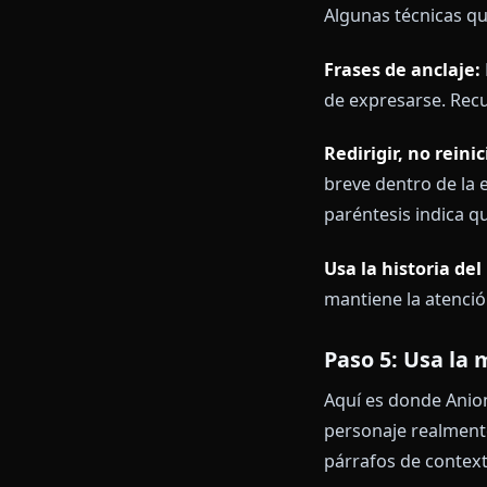
Apertura fuer
ojos en el ciel
plana. La rabia
La segunda ve
conflicto y u
Paso 4: Ma
La consistenci
debe sonar co
Algunas técni
Frases de anc