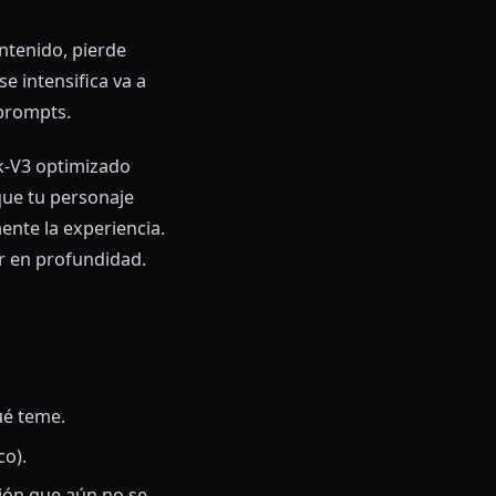
 con IA
de Roleplay IA 2026
y los
 de escritura.
ue filtra contenido, pierde
na escena se intensifica va a
os sean tus prompts.
nes. Deepseek-V3 optimizado
 media para que tu personaje
 completamente la experiencia.