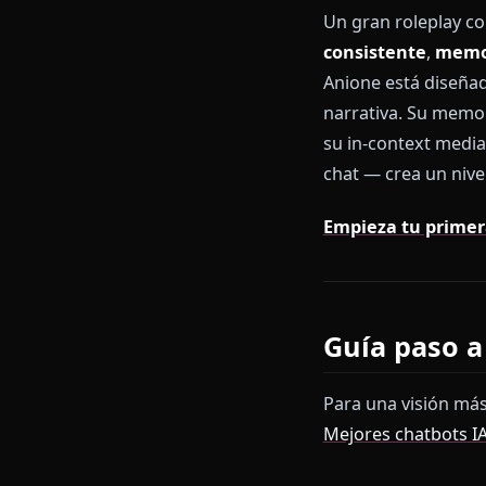
roleplay. Est
complejo con 
fantasía de al
de contenido 
Un gran rolep
consistente
,
Anione está d
narrativa. Su
su in-context
chat — crea u
Empieza tu 