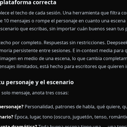
o a paso: cómo escribir roleplay
ón más amplia del ecosistema, consulta nuestra
Guía 
ots IA anime 2026
. Esta guía se centra en la mecánica
ige la plataforma correcta
 establece el techo de cada sesión. Una herramienta q
ués de 10 mensajes o rompe el personaje en cuanto u
quier escenario que escribas, sin importar cuán buen
a ese techo por completo. Respuestas sin restriccio
lay. Memoria persistente entre sesiones. E in-context
e una imagen en medio de una escena, lo que cambia