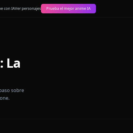
 imágenes anime con IA
Ver personajes
Prueba el mejor anime IA
n IA: La
guía paso a paso sobre
tente en Anione.