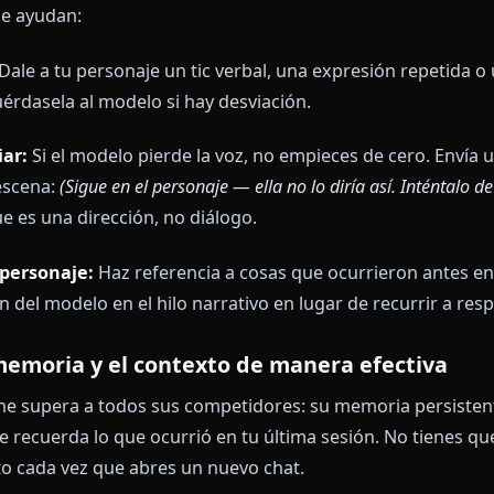
te:
"La ciudad ardía detrás de ellos. Kira apoyó su espa
o lleno de humo, y habló sin girarse. 'Dijiste que esta misi
 podía esperar. 'Díme que era limpia.'"
rsión ancla al modelo en una realidad emocional espe
na pregunta que exige respuesta.
ntén la consistencia de la voz del person
a de voz es lo que separa una sesión olvidable de una 
mo él mismo en el mensaje 40 igual que sonó en el m
cas que ayudan:
laje:
Dale a tu personaje un tic verbal, una expresión