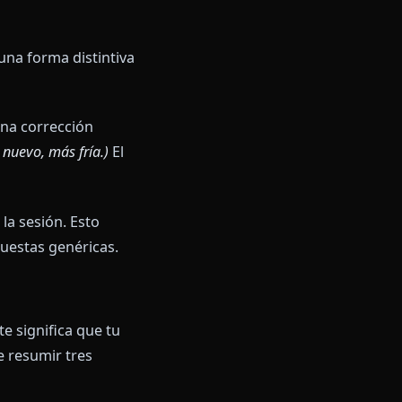
lda contra el muro desmoronándose,
ón era limpia.' Mantuvo la voz
cífica. Tiene personaje,
aje
que se siente viva. El personaje
ensaje 1.
 repetida o una forma distintiva