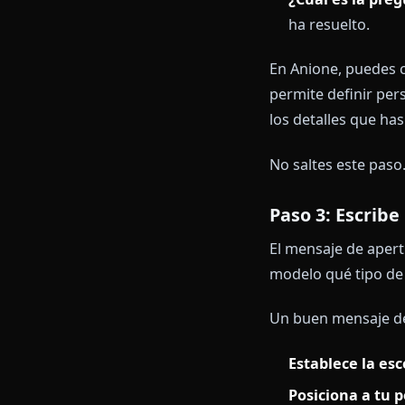
A 9,99 $/mes 
Paso 2: De
Antes de escri
¿Quién es
¿Cuál es e
¿Cuál es l
ha resuelto
En Anione, pu
permite defin
los detalles q