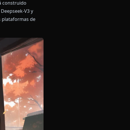
?
Anione está construido
mpulsado por Deepseek-V3 y
yoría de las plataformas de