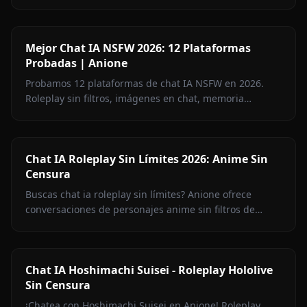
la verdadera libertad creativa en Anione.
Mejor Chat IA NSFW 2026: 12 Plataformas
Probadas | Anione
Probamos 12 plataformas de chat IA NSFW en 2026.
Roleplay sin filtros, imágenes en chat, memoria
persistente — y cuáles evitar. Mayo 2026.
Chat IA Roleplay Sin Límites 2026: Anime Sin
Censura
Buscas chat ia roleplay sin límites? Anione ofrece
conversaciones de personajes anime sin filtros de
contenido. Libertad creativa total sin censura.
Chat IA Hoshimachi Suisei - Roleplay Hololive
Sin Censura
¡Chatea con Hoshimachi Suisei en Anione! Roleplay