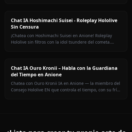
espera para una conversación real y continua.
Chat IA Hoshimachi Suisei - Roleplay Hololive
Sin Censura
¡Chatea con Hoshimachi Suisei en Anione! Roleplay
Hololive sin filtros con la idol tsundere del cometa.
Pullas ingeniosas, charla de canto, cero censura.
Chat IA Ouro Kronii – Habla con la Guardiana
del Tiempo en Anione
Chatea con Ouro Kronii IA en Anione — la miembro del
Consejo Hololive EN que controla el tiempo, con su frío
exterior, calidez oculta y cero filtros de contenido.