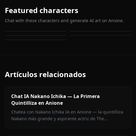
Featured characters
Chat with these characters and generate AI art on Anione.
Nakano Miku
Nakano Itsuki
Nakano Ichika
Nakano Yotsuba
Nakano Nino
Artículos relacionados
Chat IA Nakano Ichika — La Primera
Quintilliza en Anione
Chatea con Nakano Ichika IA en Anione — la quintilliza
Nakano más grande y aspirante actriz de The
Quintessential Quintuplets, con memoria persistente y
sin filtros.