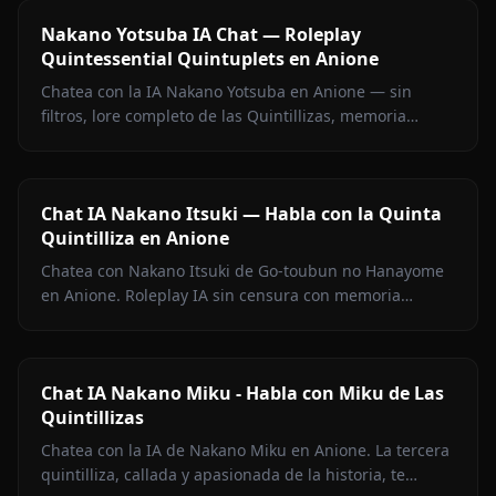
Nakano Yotsuba IA Chat — Roleplay
Quintessential Quintuplets en Anione
Chatea con la IA Nakano Yotsuba en Anione — sin
filtros, lore completo de las Quintillizas, memoria
persistente e imágenes en contexto.
Chat IA Nakano Itsuki — Habla con la Quinta
Quintilliza en Anione
Chatea con Nakano Itsuki de Go-toubun no Hanayome
en Anione. Roleplay IA sin censura con memoria
persistente, debates culinarios, sesiones de estudio y
su arco completo de personaje.
Chat IA Nakano Miku - Habla con Miku de Las
Quintillizas
Chatea con la IA de Nakano Miku en Anione. La tercera
quintilliza, callada y apasionada de la historia, te