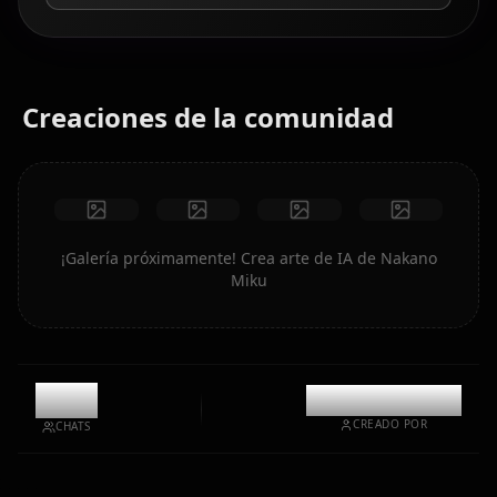
Creaciones de la comunidad
¡Galería próximamente! Crea arte de IA de Nakano
Miku
5.8k
@casualwaifus
CREADO POR
CHATS