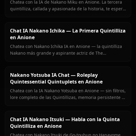
Chatea con la IA de Nakano Miku en Anione. La tercera
quintilliza, callada y apasionada de la historia, te espera
para una conversación real y continua.
Chat IA Nakano Ichika — La Primera Quintilliza
en Anione
Chatea con Nakano Ichika IA en Anione — la quintilliza
Nakano más grande y aspirante actriz de The
Quintessential Quintuplets, con memoria persistente y
sin filtros.
Nakano Yotsuba IA Chat — Roleplay
Quintessential Quintuplets en Anione
Chatea con la IA Nakano Yotsuba en Anione — sin filtros,
lore completo de las Quintillizas, memoria persistente e
imágenes en contexto.
Chat IA Nakano Itsuki — Habla con la Quinta
Quintilliza en Anione
Chatea con Nakano Itsuki de Go-toubun no Hanayome