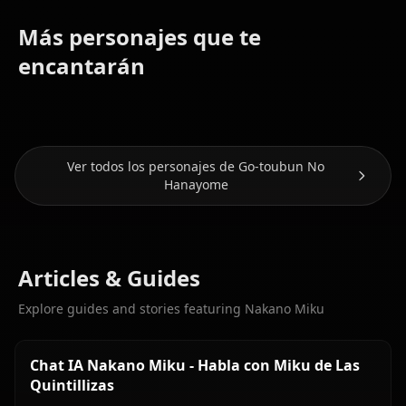
Más personajes que te
Nakano
Nakano
Nakano
encantarán
Itsuki
Ichika
Yotsuba
Ver todos los personajes de Go-toubun No
Hanayome
Articles & Guides
Explore guides and stories featuring Nakano Miku
Chat IA Nakano Miku - Habla con Miku de Las
Quintillizas