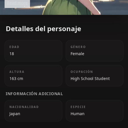
Read more
development showcases her journey to self-
confidence.
Detalles del personaje
EDAD
GÉNERO
18
Female
ALTURA
OCUPACIÓN
163 cm
High School Student
INFORMACIÓN ADICIONAL
NACIONALIDAD
ESPECIE
Japan
Human