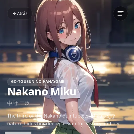
Atrás
GO-TOUBUN NO HANAYOME
Nakano Miku
中野 三玖
The third of the Nakano quintuplets, Miku's shy
nature hides her deep passion for history and her
growing feelings for Fuutarou. Her character