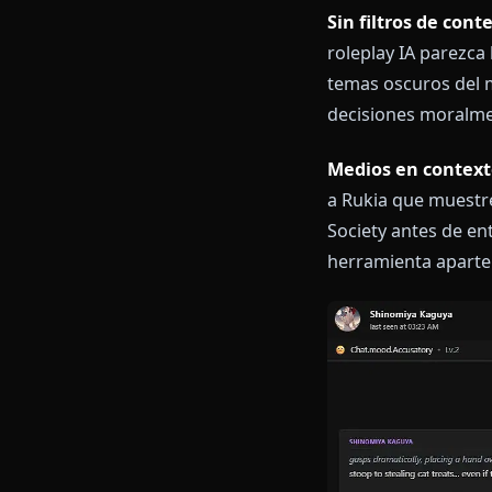
mencionará su
requiera de v
Humor seco i
completamente
observaciones
Memoria entr
memoria persi
sesión anterio
recuerda dónd
Sin filtros d
roleplay IA pa
temas oscuros 