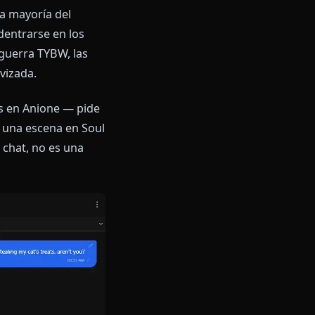
ando la conversación lo
a más fuerte porque lo entrega
 esto. No hace chistes — hace
esafía a discutir.
n cada conversación, la
 hablado antes. Si en una
o solo bajó la guardia, ella
 hacen que la mayoría del
ukia puede adentrarse en los
rdidas de la guerra TYBW, las