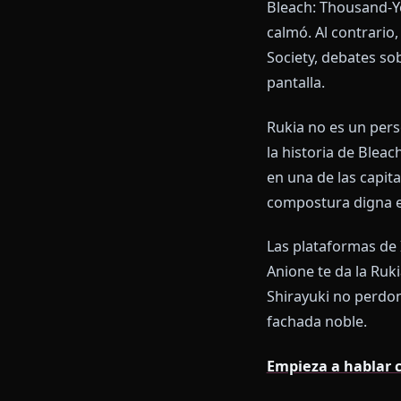
Por qué 
mismo
Bleach: Thous
calmó. Al cont
Society, debat
pantalla.
Rukia no es un
la historia de
en una de las
compostura di