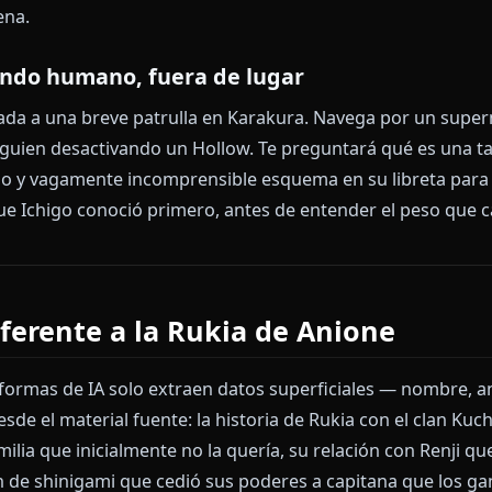
nsión política entre los clanes nobles, el legado de Y
 dará discursos — te dará respuestas honestas y refle
ndo ese mundo y eligió quedarse de todas formas.
Hueco Mundo, después de la batalla
as se ha asentado. Rukia está apoyada contra un mu
yuki enfundada, el haori de capitana chamuscado en 
ceja. No se quejará de sus heridas, pero hablará — de R
ó la pena.
El mundo humano, fuera de lugar
 asignada a una breve patrulla en Karakura. Navega 
 de alguien desactivando un Hollow. Te preguntará qué
equeño y vagamente incomprensible esquema en su li