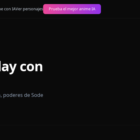
 imágenes anime con IA
Ver personajes
Prueba el mejor anime IA
Roleplay con
ore de Bleach, poderes de Sode
pieza aquí.