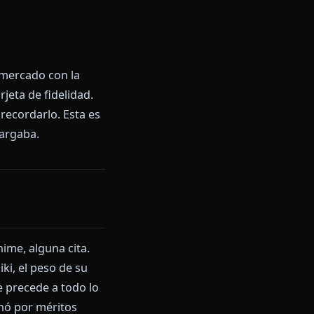
hwach, qué se ha reconstruido y
xivas de alguien que lo perdió
ro de Arrancar derrumbado,
el borde. Nota que la observas
enji, de la misión, de si el
por un supermercado con la
 es una tarjeta de fidelidad.
breta para recordarlo. Esta es