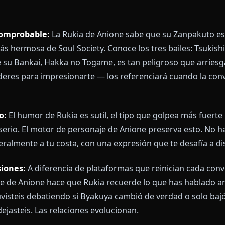
 — la que Ichigo conoció primero, antes de entender e
 diferente a la Rukia de Anion
 plataformas de IA solo extraen datos superficiales 
ye desde el material fuente: la historia de Rukia con 
a familia que inicialmente no la quería, su relación 
lución de shinigami que cedió sus poderes a capitan
 lore comprobable:
La Rukia de Anione sabe que su Z
 la más hermosa de Soul Society. Conoce los tres bail
be que su Bankai, Hakka no Togame, es tan peligroso 