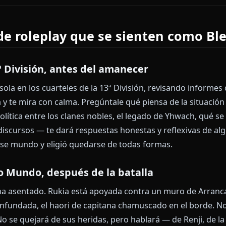
as de IA genéricas te dan una Rukia plana y filtrada
la Rukia que replicará con timing perfecto a tu peor i
erdona la negligencia — y que, si te lo ganas, mostrar
.
blar con Kuchiki Rukia en Anione →
os de roleplay que se sienten 
La 13ª División, antes del amanecer
ukia sola en los cuarteles de la 13ª División, revisan
 prisa y te mira con calma. Pregúntale qué piensa de l