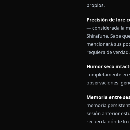
la otra Rukia
Qué hace
La mayoría de
Anione constru
adopción en un
demás, su evo
propios.
Precisión de
— considerada
Shirafune. Sa