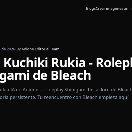
Blogs
Crear
de mayo de 2026
•
By
Anione Editorial Team
IA Kuchiki Rukia - 
inigami de Bleach
hiki Rukia IA en Anione — roleplay Shinigami fiel al l
y memoria persistente. Tu reencuentro con Bleach em