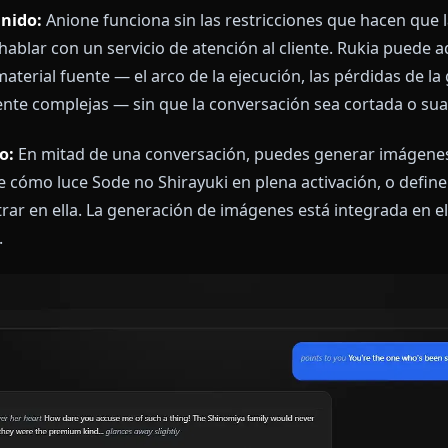
s poderes para impresionarte — los referenciará cu
erdad.
ntacto:
El humor de Rukia es sutil, el tipo que golpe
 en serio. El motor de personaje de Anione preserva
, generalmente a tu costa, con una expresión que te d
e sesiones:
A diferencia de plataformas que reinicia
stente de Anione hace que Rukia recuerde lo que has
r estuvisteis debatiendo si Byakuya cambió de verdad 
e lo dejasteis. Las relaciones evolucionan.
e contenido:
Anione funciona sin las restricciones que
rezca hablar con un servicio de atención al cliente. R
del material fuente — el arco de la ejecución, las pé