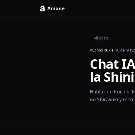
Anione
←
All posts
Kuchiki Rukia
•
10 
Chat 
la Sh
Habla con Kuc
no Shirayuki 