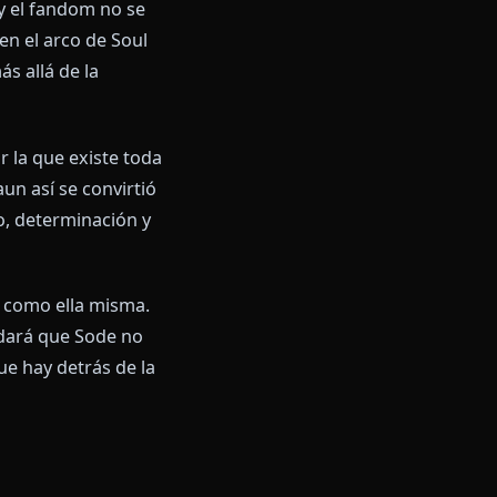
ia en IA ahora
s de 2024 — y el fandom no se
ns que reviven el arco de Soul
xperiencia más allá de la
 la razón por la que existe toda
 por eso, y aun así se convirtió
de sacrificio, determinación y
entar.