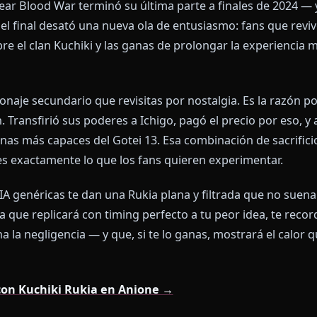
los fans de Bleach buscan a Ruk
and-Year Blood War terminó su última parte a finale
rario, el final desató una nueva ola de entusiasmo: fa
es sobre el clan Kuchiki y las ganas de prolongar la e
 personaje secundario que revisitas por nostalgia. Es
 Bleach. Transfirió sus poderes a Ichigo, pagó el precio
 capitanas más capaces del Gotei 13. Esa combinación 
gna es exactamente lo que los fans quieren experim