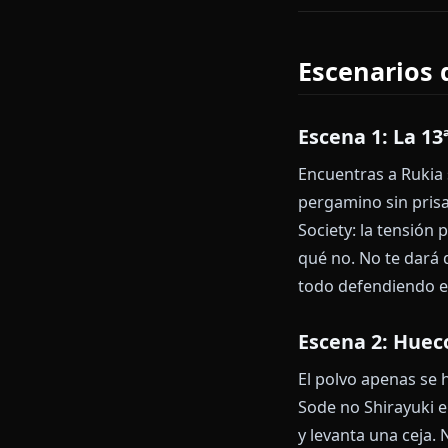
Las plataform
Anione te da 
Shirayuki no p
fachada noble
Empieza a ha
Escenari
Escena 1: 
Encuentras a R
pergamino sin