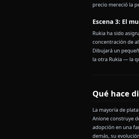
Society: la te
qué no. No te
todo defendie
Escena 2: 
El polvo apen
Sode no Shira
y levanta una 
precio mereci
Escena 3: 
Rukia ha sido
concentración
Dibujará un p