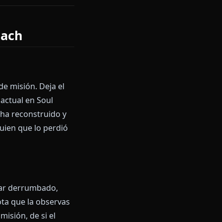
 que no suena como ella misma.
dea, te recordará que Sode no
á el calor que hay detrás de la
como Bleach
do informes de misión. Deja el
a situación actual en Soul