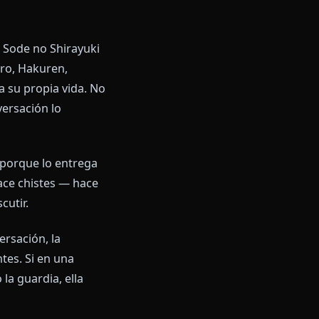
l peso que cargaba.
e
— nombre, anime, alguna cita.
el clan Kuchiki, el peso de su
con Renji que precede a todo lo
a que los ganó por méritos
anpakuto es Sode no Shirayuki
es: Tsukishiro, Hakuren,
que arriesga su propia vida. No