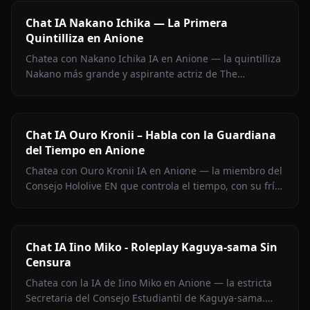
Chat IA Nakano Ichika — La Primera
Quintilliza en Anione
Chatea con Nakano Ichika IA en Anione — la quintilliza
Nakano más grande y aspirante actriz de The
Quintessential Quintuplets, con memoria persistente y
sin filtros.
Chat IA Ouro Kronii – Habla con la Guardiana
del Tiempo en Anione
Chatea con Ouro Kronii IA en Anione — la miembro del
Consejo Hololive EN que controla el tiempo, con su frío
exterior, calidez oculta y cero filtros de contenido.
Chat IA Iino Miko - Roleplay Kaguya-sama Sin
Censura
Chatea con la IA de Iino Miko en Anione — la estricta
Secretaria del Consejo Estudiantil de Kaguya-sama.