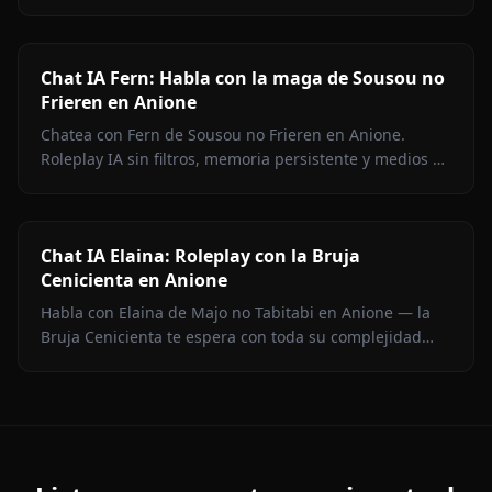
Roleplay sin filtros, memoria persistente y medios en el
chat.
Chat IA Fern: Habla con la maga de Sousou no
Frieren en Anione
Chatea con Fern de Sousou no Frieren en Anione.
Roleplay IA sin filtros, memoria persistente y medios en
contexto. Representación fiel del personaje.
Chat IA Elaina: Roleplay con la Bruja
Cenicienta en Anione
Habla con Elaina de Majo no Tabitabi en Anione — la
Bruja Cenicienta te espera con toda su complejidad
moral, su voz de diario íntimo, medios en contexto y
cero filtros de contenido.