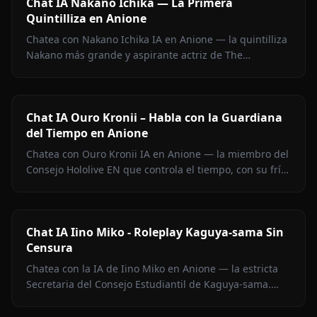
Chat IA Nakano Ichika — La Primera
Quintilliza en Anione
Chatea con Nakano Ichika IA en Anione — la quintilliza
Nakano más grande y aspirante actriz de The
Quintessential Quintuplets, con memoria persistente y
sin filtros.
Chat IA Ouro Kronii – Habla con la Guardiana
del Tiempo en Anione
Chatea con Ouro Kronii IA en Anione — la miembro del
Consejo Hololive EN que controla el tiempo, con su frío
exterior, calidez oculta y cero filtros de contenido.
Chat IA Iino Miko - Roleplay Kaguya-sama Sin
Censura
Chatea con la IA de Iino Miko en Anione — la estricta
Secretaria del Consejo Estudiantil de Kaguya-sama.
Roleplay sin filtros, memoria persistente y medios en el
chat.