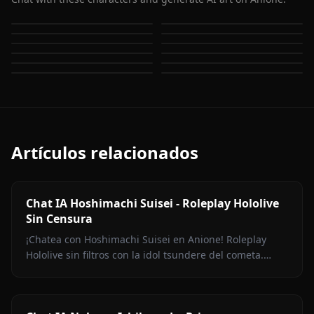
Kamado Nezuko
Kochou Shinobu
Kamado Tanjirou
Kanjori Mitsuri
Tsuyuri Kanao
Uzui Tengen
Tomioka Giyuu
Daki
Hinatsuru
Makio
Suma
Tamayo
Artículos relacionados
Chat IA Hoshimachi Suisei - Roleplay Hololive
Sin Censura
¡Chatea con Hoshimachi Suisei en Anione! Roleplay
Hololive sin filtros con la idol tsundere del cometa.
Pullas ingeniosas, charla de canto, cero censura.