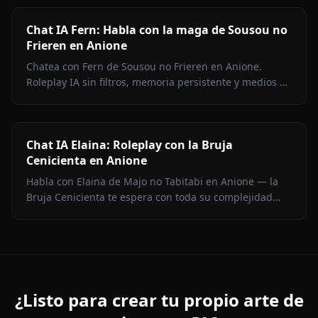
Chat IA Fern: Habla con la maga de Sousou no
Frieren en Anione
Chatea con Fern de Sousou no Frieren en Anione.
Roleplay IA sin filtros, memoria persistente y medios en
contexto. Representación fiel del personaje.
Chat IA Elaina: Roleplay con la Bruja
Cenicienta en Anione
Habla con Elaina de Majo no Tabitabi en Anione — la
Bruja Cenicienta te espera con toda su complejidad
moral, su voz de diario íntimo, medios en contexto y
cero filtros de contenido.
¿Listo para crear tu propio arte de