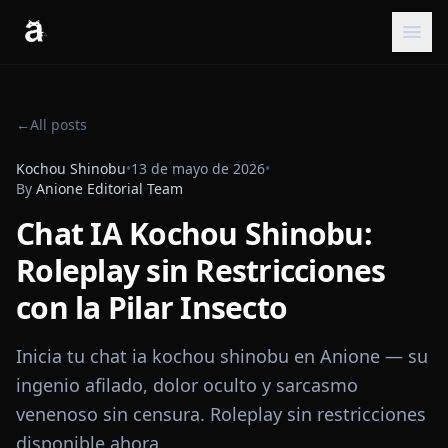
←
All posts
Kochou Shinobu
•
13 de mayo de 2026
•
By
Anione Editorial Team
Chat IA Kochou Shinobu:
Roleplay sin Restricciones
con la Pilar Insecto
Inicia tu chat ia kochou shinobu en Anione — su
ingenio afilado, dolor oculto y sarcasmo
venenoso sin censura. Roleplay sin restricciones
disponible ahora.