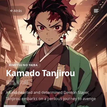
Atrás
KIMETSU NO YAIBA
Kamado Tanjirou
竈門 炭治郎
A kind-hearted and determined Demon Slayer,
Tanjirou embarks on a perilous journey to avenge
his family and cure his sister, Nezuko. His