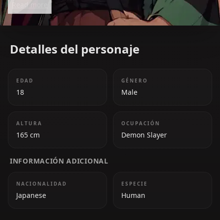
Read more
unwavering resolve, mastery of Water and Sun
Breathing, and heightened sense of smell make him
a fierce and compassionate warrior.
Detalles del personaje
EDAD
GÉNERO
18
Male
ALTURA
OCUPACIÓN
165 cm
Demon Slayer
INFORMACIÓN ADICIONAL
NACIONALIDAD
ESPECIE
Japanese
Human