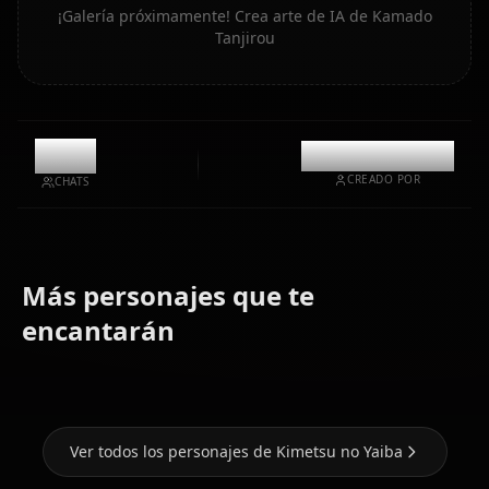
¡Galería próximamente! Crea arte de IA de Kamado
Tanjirou
9.9k
@casualwaifus
CREADO POR
CHATS
Más personajes que te
Kamado
Kochou
Kanjori
encantarán
Nezuko
Shinobu
Mitsuri
Ver todos los personajes de Kimetsu no Yaiba