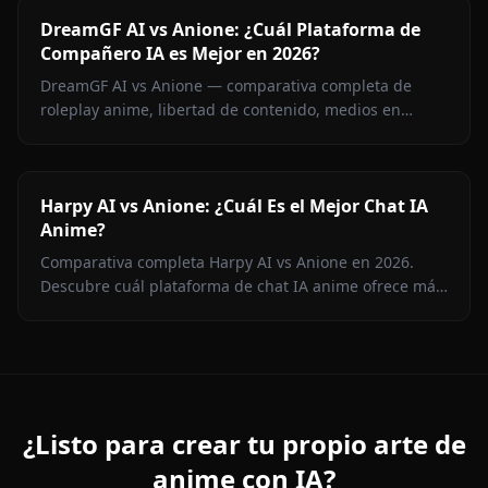
DreamGF AI vs Anione: ¿Cuál Plataforma de
Compañero IA es Mejor en 2026?
DreamGF AI vs Anione — comparativa completa de
roleplay anime, libertad de contenido, medios en
contexto, memoria y precios. Por qué Anione gana para
fans del anime en 2026.
Harpy AI vs Anione: ¿Cuál Es el Mejor Chat IA
Anime?
Comparativa completa Harpy AI vs Anione en 2026.
Descubre cuál plataforma de chat IA anime ofrece más
libertad de contenido, memoria persistente,
generación de imágenes y mejor precio.
¿Listo para crear tu propio arte de
anime con IA?