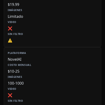
$19.99
Limitado
❌
⚠️
NovelAI
$10-25
100-1000
❌