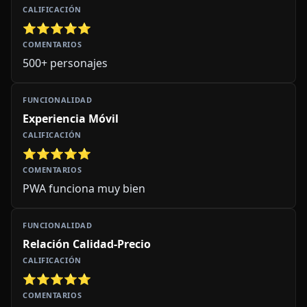
⭐⭐⭐⭐⭐
500+ personajes
Experiencia Móvil
⭐⭐⭐⭐⭐
PWA funciona muy bien
Relación Calidad-Precio
⭐⭐⭐⭐⭐