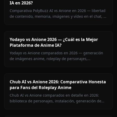
IA en 2026?
Comparativa PolyBuzz AI vs Anione en 2026 — libertad
de contenido, memoria, imágenes y vídeo en el chat, y
precio. Descubre qué plataforma de roleplay sin
censura gana.
Yodayo vs Anione 2026 — ¿Cuál es la Mejor
Plataforma de Anime IA?
Yodayo vs Anione comparados en 2026 — generación
de imágenes anime, roleplay de personajes,
restricciones de contenido y precios. Descubre qué
plataforma gana para los fans del anime.
Chub AI vs Anione 2026: Comparativa Honesta
para Fans del Roleplay Anime
Chub AI vs Anione comparados en detalle en 2026:
biblioteca de personajes, instalación, generación de
imágenes, memoria y precios. Descubre qué
plataforma es la tuya.