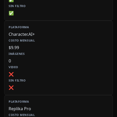
✅
Character.AI+
$9.99
0
❌
❌
Replika Pro