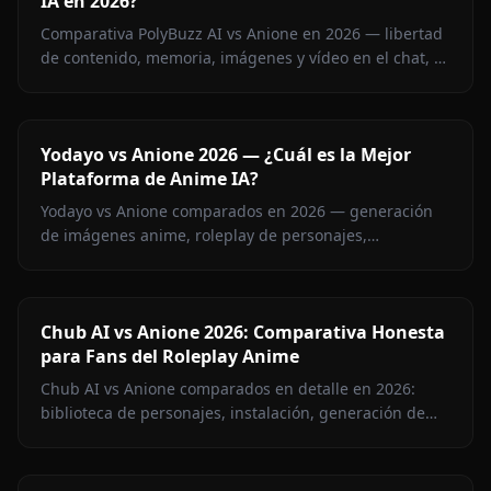
IA en 2026?
Comparativa PolyBuzz AI vs Anione en 2026 — libertad
de contenido, memoria, imágenes y vídeo en el chat, y
precio. Descubre qué plataforma de roleplay sin
censura gana.
Yodayo vs Anione 2026 — ¿Cuál es la Mejor
Plataforma de Anime IA?
Yodayo vs Anione comparados en 2026 — generación
de imágenes anime, roleplay de personajes,
restricciones de contenido y precios. Descubre qué
plataforma gana para los fans del anime.
Chub AI vs Anione 2026: Comparativa Honesta
para Fans del Roleplay Anime
Chub AI vs Anione comparados en detalle en 2026:
biblioteca de personajes, instalación, generación de
imágenes, memoria y precios. Descubre qué
plataforma es la tuya.