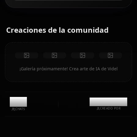
Creaciones de la comunidad
¡Galería próximamente! Crea arte de IA de Videl
12k
@kinayymon
CREADO POR
CHATS