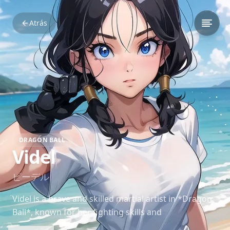
Atrás
DRAGON BALL
Videl
ビーデル
Videl is a brave and skilled martial artist in *Dragon
Ball*, known for her fighting skills and
determination to protect her friends and family.