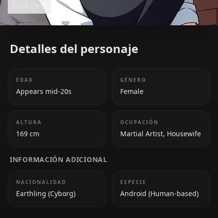
Read more
iconic women in the Dragon Ball universe.
Detalles del personaje
EDAD
GÉNERO
Appears mid-20s
Female
ALTURA
OCUPACIÓN
169 cm
Martial Artist, Housewife
INFORMACIÓN ADICIONAL
NACIONALIDAD
ESPECIE
Earthling (Cyborg)
Android (Human-based)