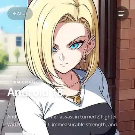
Atrás
DRAGON BALL
Android 18
人造人間18号
Android 18 is a former assassin turned Z Fighter.
With her sharp wit, immeasurable strength, and
devotion to her family, she remains one of the most