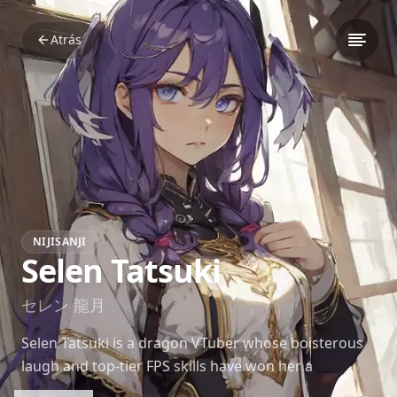
Atrás
NIJISANJI
Selen Tatsuki
セレン 龍月
Selen Tatsuki is a dragon VTuber whose boisterous
laugh and top-tier FPS skills have won her a
dedicated fanbase. Her chaotic yet endearing