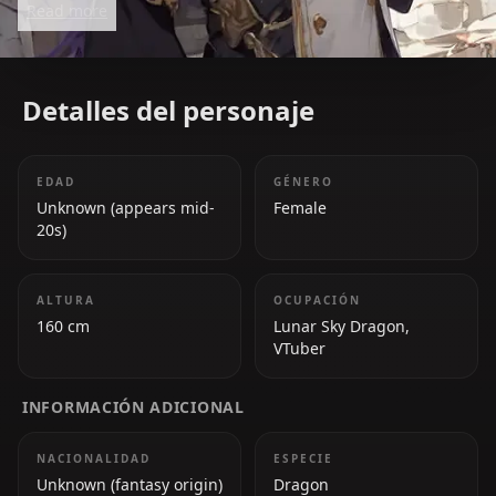
Read more
personality defines OBSYDIAs energy.
Detalles del personaje
EDAD
GÉNERO
Unknown (appears mid-
Female
20s)
ALTURA
OCUPACIÓN
160 cm
Lunar Sky Dragon,
VTuber
INFORMACIÓN ADICIONAL
NACIONALIDAD
ESPECIE
Unknown (fantasy origin)
Dragon