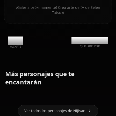
¡Galería próximamente! Crea arte de IA de Selen
Tatsuki
9.9k
@casualwaifus
CREADO POR
CHATS
Más personajes que te
Tsukino
Lize
Ange
encantarán
Mito
Helesta
Katrina
Ver todos los personajes de Nijisanji