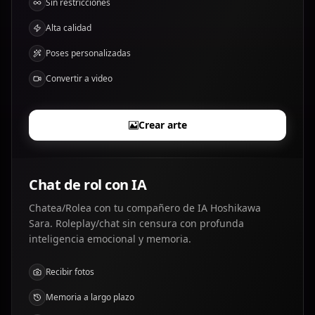
Sin restricciones
Alta calidad
Poses personalizadas
Convertir a video
Crear arte
Chat de rol con IA
Chatea/Rolea con tu compañero de IA Hoshikawa
Sara. Roleplay/chat sin censura con profunda
inteligencia emocional y memoria.
Recibir fotos
Memoria a largo plazo