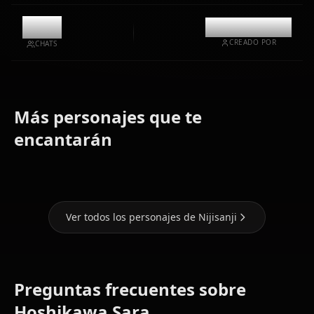
9.1k
@kinayymon
CREADO POR
CHATS
Más personajes que te
Tsukino
Lize
Ange
encantarán
Mito
Helesta
Katrina
Ver todos los personajes de Nijisanji
Preguntas frecuentes sobre
Hoshikawa Sara