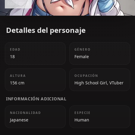
Read more
favorite in Nijisanji.
Detalles del personaje
EDAD
GÉNERO
18
Female
ALTURA
OCUPACIÓN
156 cm
High School Girl, VTuber
INFORMACIÓN ADICIONAL
NACIONALIDAD
ESPECIE
Japanese
Human