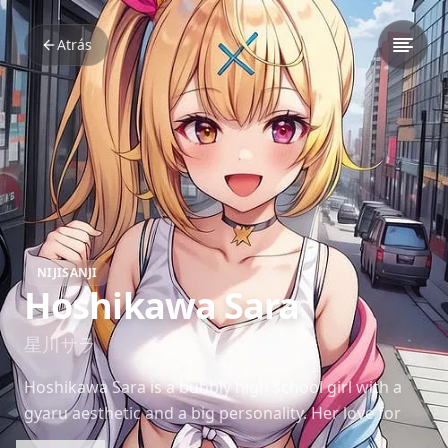
Atrás
NIJISANJI
Hoshikawa Sara
星川サラ
Hoshikawa Sara is a bubbly high school girl with a
gyaru aesthetic and a big personality. Her love for
attention, singing, and cheeky jokes make her a fan