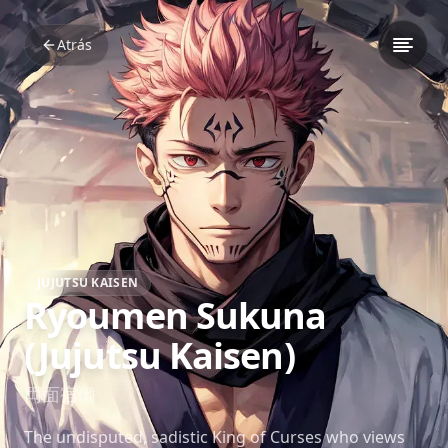
Atrás
JUJUTSU KAISEN
Ryoumen Sukuna
(Jujutsu Kaisen)
両面宿儺
The undisputed, sadistic King of Curses who views