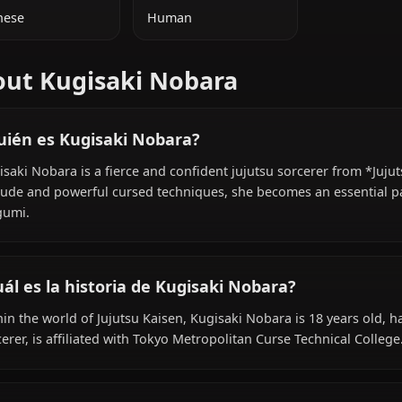
INFORMACIÓN ADICIONAL
NACIONALIDAD
ESPECIE
Japanese
Human
About Kugisaki Nobara
¿Quién es Kugisaki Nobara?
Kugisaki Nobara is a fierce and confident jujutsu sorcer
attitude and powerful cursed techniques, she becomes an 
Megumi.