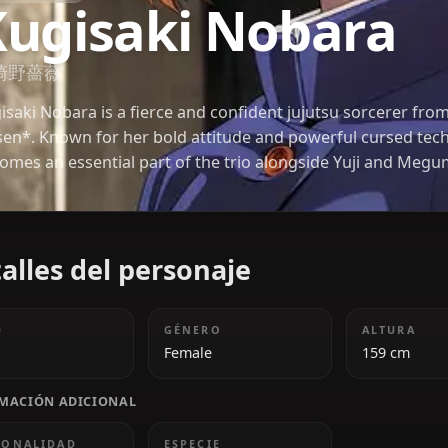
JUJUTSU KAISEN
Kugisaki Noba
釘崎野薔薇
Kugisaki Nobara is a fierce and confident jujutsu s
Kaisen*. Known for her bold attitude and powerful
becomes an essential part of the trio alongside Yu
Detalles del personaje
EDAD
GÉNERO
18
Female