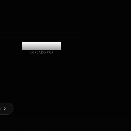
emocional y memoria.
Recibir fotos
Memoria a largo plazo
IA de alta inteligencia
Roleplay inmersivo
Iniciar chat
@kinayymon
CREADO POR