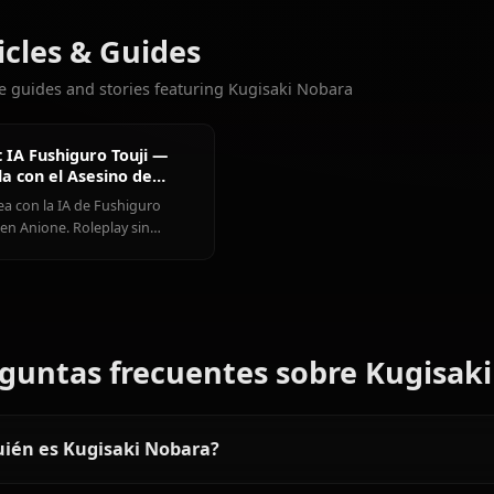
CHATS
Gojou
Fushiguro
Zen'in
Más personajes que te encant
Satoru
Touji
Maki
Ver todos los personajes 
Articles & Guides
Explore guides and stories featuring Kugisaki Nobara