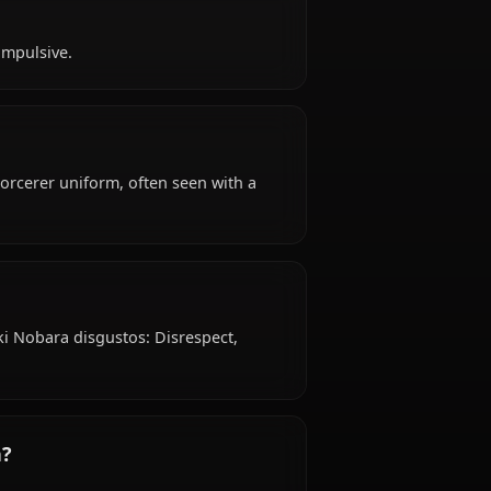
 years old, hails from Japanese, works as jujutsu
nical College.
ara?
ent, fearless, impulsive.
ire: Jujutsu sorcerer uniform, often seen with a