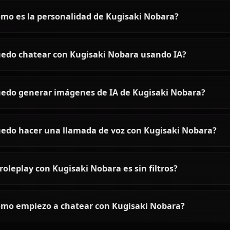
Chat IA Fushiguro Touji —
Habla con el Asesino de
Hechiceros en Anione
Chatea con la IA de Fushiguro
Touji en Anione. Roleplay sin
censura con el Asesino de
Hechiceros — fiel al lore, memoria
persistente, sin filtros de
contenido.
Preguntas frecuentes sobre K
¿Quién es Kugisaki Nobara?
¿Cómo es la personalidad de Kugisaki Nobara?