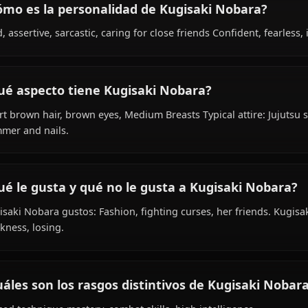
¿Cuál es la historia de Kugisaki Nobara?
Within the world of Jujutsu Kaisen, Kugisaki Nobara is 18
sorcerer, is affiliated with Tokyo Metropolitan Curse Tech
¿Cómo es la personalidad de Kugisaki Nob
Bold, assertive, sarcastic, caring for close friends Confid
¿Qué aspecto tiene Kugisaki Nobara?
Short brown hair, brown eyes, Medium Breasts Typical att
hammer and nails.