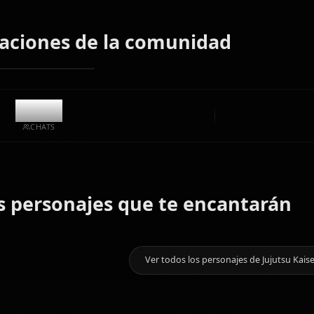
y videos animados al instante.
Sin restricciones
Alta calidad
Poses personalizadas
Convertir a video
Crear arte
Creaciones de la comunidad
12.3k