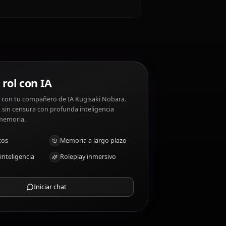
i Nobara?
iends. Kugisaki Nobara disgustos: Disrespect,
saki Nobara?
ce
Chat de rol con IA
Chatea/Rolea con tu compañero de IA Kugisaki Nobara.
Roleplay/chat sin censura con profunda inteligencia