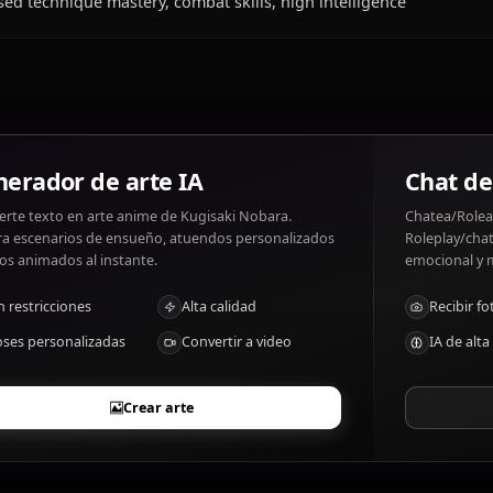
¿Qué le gusta y qué no le gusta a Kugisak
Kugisaki Nobara gustos: Fashion, fighting curses, her fr
weakness, losing.
¿Cuáles son los rasgos distintivos de Kugi
Cursed technique mastery, combat skills, high intelligen
Generador de arte IA
Convierte texto en arte anime de Kugisaki Nobara.
Genera escenarios de ensueño, atuendos personalizados