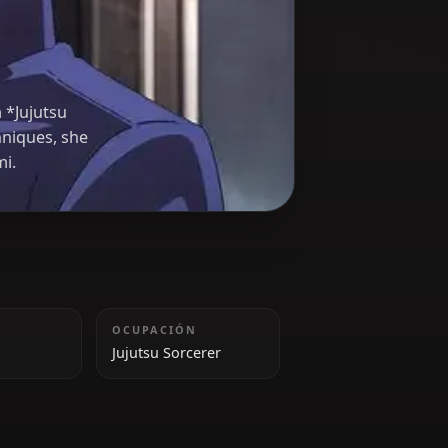
ra
orcerer from *Jujutsu
 cursed techniques, she
ji and Megumi.
ALTURA
OCUPACIÓN
159 cm
Jujutsu Sorcerer