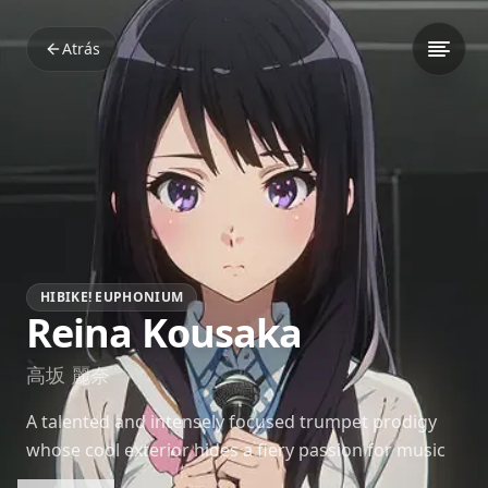
Atrás
HIBIKE! EUPHONIUM
Reina Kousaka
高坂 麗奈
A talented and intensely focused trumpet prodigy
whose cool exterior hides a fiery passion for music
and an even fiercer devotion to those she chooses.