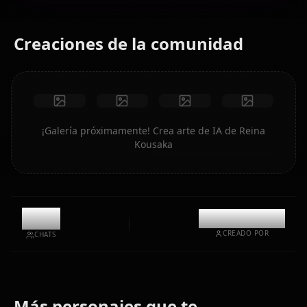
Creaciones de la comunidad
¡Galería próximamente! Crea arte de IA de Reina
Kousaka
5.8k
@mentaiikoo
CREADO POR
CHATS
Más personajes que te