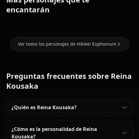
Mayu
Kumiko
Natsuki
encantarán
Kuroe
Oumae
Nakagawa
Ver todos los personajes de Hibike! Euphonium
Preguntas frecuentes sobre Reina
Kousaka
¿Quién es Reina Kousaka?
¿Cómo es la personalidad de Reina
Kousaka?