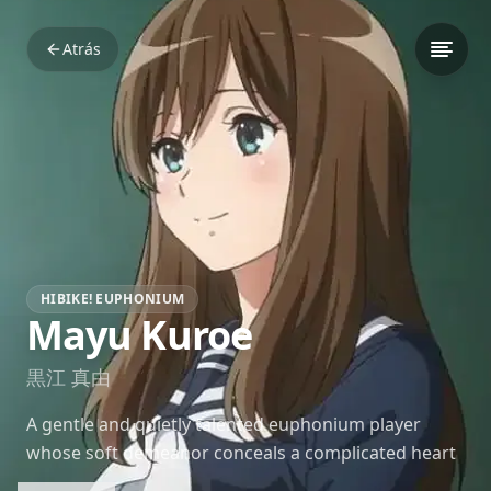
Atrás
HIBIKE! EUPHONIUM
Mayu Kuroe
黒江 真由
A gentle and quietly talented euphonium player
whose soft demeanor conceals a complicated heart
and a fragile sense of self-worth.