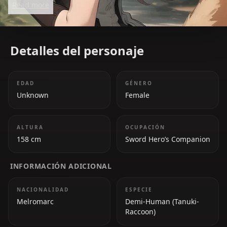
Read more
brave warrior, wielding a sword with great skill and
fighting to protect those she loves. Despite the
hardships of her past, she remains kind and deeply
Detalles del personaje
loyal, especially towards Naofumi. Her journey from
a frightened child to a formidable swordswoman is
a testament to her strength, resilience, and
EDAD
GÉNERO
unwavering sense of justice.
Unknown
Female
ALTURA
OCUPACIÓN
158 cm
Sword Hero’s Companion
INFORMACIÓN ADICIONAL
NACIONALIDAD
ESPECIE
Melromarc
Demi-Human (Tanuki-
Raccoon)