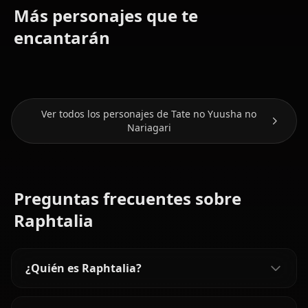
Más personajes que te
Zero Two
Eula
(Darling In
Nami (One
(Genshin
encantarán
The Franxx)
Piece)
Impact)
Ver todos los personajes de Tate no Yuusha no
Nariagari
Preguntas frecuentes sobre
Raphtalia
¿Quién es Raphtalia?