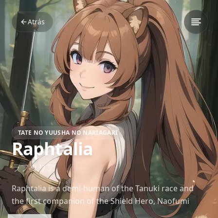
Atrás
TATE NO YUUSHA NO NARIAGARI
Raphtalia
ラフタリア
Raphtalia is a demi-human of the Tanuki race and
the first companion of the Shield Hero, Naofumi
Iwatani. Once a timid slave, she quickly grows into a