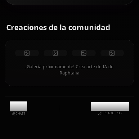
Creaciones de la comunidad
¡Galería próximamente! Crea arte de IA de
Raphtalia
7.3k
@kinayymon
CREADO POR
CHATS