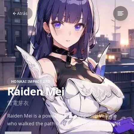
Atrás
HONKAI IMPACT 3RD
Raiden Mei
雷電芽衣
Raiden Mei is a powerful and composed Valkyrie
who walked the path of Herrscherhood. Her quiet
strength and tragic loyalty make her one of the