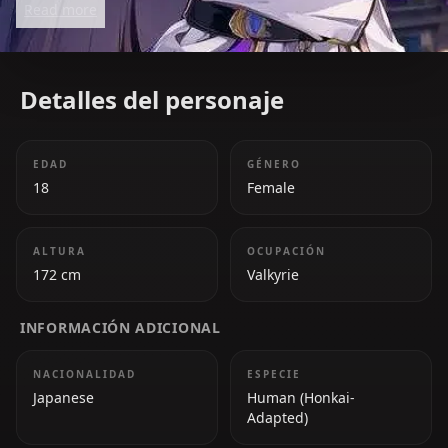
Read more
most beloved figures in *Honkai Impact 3rd*.
Detalles del personaje
EDAD
GÉNERO
18
Female
ALTURA
OCUPACIÓN
172 cm
Valkyrie
INFORMACIÓN ADICIONAL
NACIONALIDAD
ESPECIE
Japanese
Human (Honkai-
Adapted)