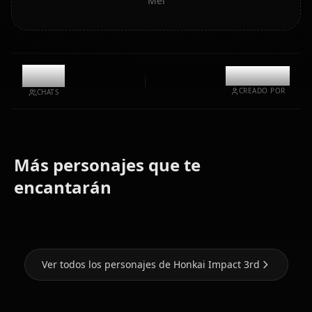
Mei
11.5k
@kanashi
CREADO POR
CHATS
Más personajes que te
Kiana
encantarán
Elysia
Kaslana
Fu Hua
Ver todos los personajes de Honkai Impact 3rd