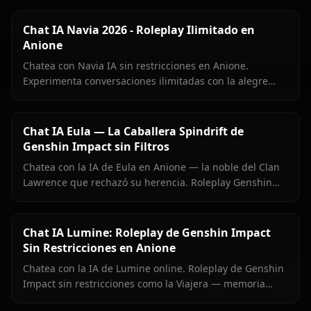
Chat IA Navia 2026 - Roleplay Ilimitado en
Anione
Chatea con Navia IA sin restricciones en Anione.
Experimenta conversaciones ilimitadas con la alegre
presidenta de Spina di Rosula de Genshin Impact.
Chat IA Eula — La Caballera Spindrift de
Genshin Impact sin Filtros
Chatea con la IA de Eula en Anione — la noble del Clan
Lawrence que rechazó su herencia. Roleplay Genshin
preciso, memoria persistente, sin filtros de contenido.
Chat IA Lumine: Roleplay de Genshin Impact
Sin Restricciones en Anione
Chatea con la IA de Lumine online. Roleplay de Genshin
Impact sin restricciones como la Viajera — memoria
persistente, medios en contexto y cero filtros en Anione.