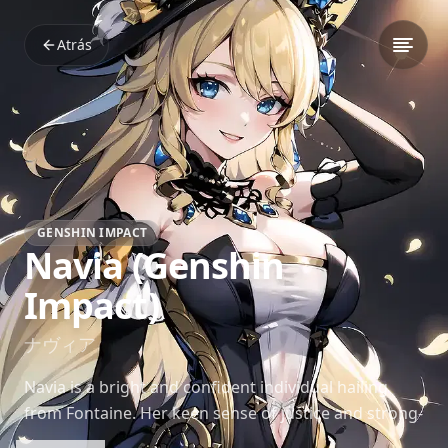
Atrás
GENSHIN IMPACT
Navia (Genshin
Impact)
ナヴィア
Navia is a bright and confident individual hailing
from Fontaine. Her keen sense of justice and strong-
willed personality make her a natural leader. Always