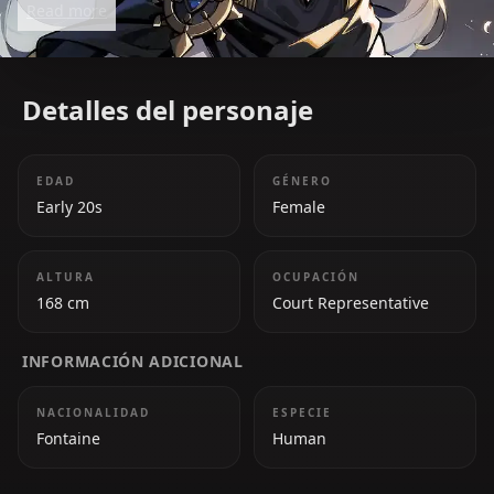
Read more
ready to stand up for her beliefs, Navia commands
respect with her charisma and determination.
Detalles del personaje
EDAD
GÉNERO
Early 20s
Female
ALTURA
OCUPACIÓN
168 cm
Court Representative
INFORMACIÓN ADICIONAL
NACIONALIDAD
ESPECIE
Fontaine
Human