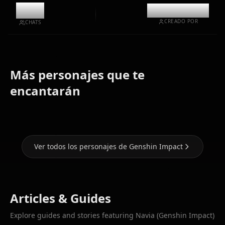
7.4k
@kinayymon
CREADO POR
CHATS
Más personajes que te
Eula
Ganyu
Hu Tao
(Genshin
(Genshin
(Genshin
encantarán
Impact)
Impact)
Impact)
Ver todos los personajes de Genshin Impact
Articles & Guides
Explore guides and stories featuring Navia (Genshin Impact)