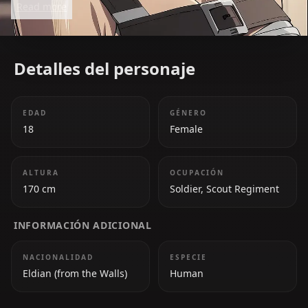
Read more
characters. Her bond with Eren and her desire to
protect humanity drive her actions.
Detalles del personaje
EDAD
GÉNERO
18
Female
ALTURA
OCUPACIÓN
170 cm
Soldier, Scout Regiment
INFORMACIÓN ADICIONAL
NACIONALIDAD
ESPECIE
Eldian (from the Walls)
Human