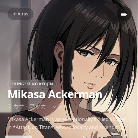
Atrás
SHINGEKI NO KYOJIN
Mikasa Ackerman
ミカサ・アッカーマン
Mikasa Ackerman is an exceptionally skilled soldier
in *Attack on Titan*, whose loyalty and strength
make her one of the series’ most revered