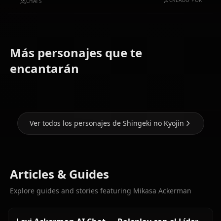
CREADO POR
CHATS
Más personajes que te
Levi
(Shingeki
encantarán
Eren Yaeger
no Kyojin)
Krista Lenz
Ver todos los personajes de Shingeki no Kyojin
Articles & Guides
Explore guides and stories featuring Mikasa Ackerman