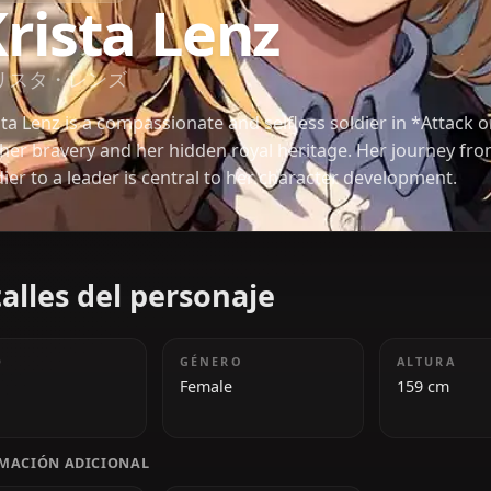
SHINGEKI NO KYOJIN
Krista Lenz
クリスタ・レンズ
Krista Lenz is a compassionate and selfless soldier
for her bravery and her hidden royal heritage. He
soldier to a leader is central to her character deve
Detalles del personaje
EDAD
GÉNERO
18
Female