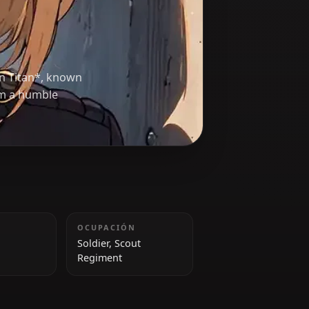
 in *Attack on Titan*, known
r journey from a humble
lopment.
ALTURA
OCUPACIÓN
159 cm
Soldier, Scout