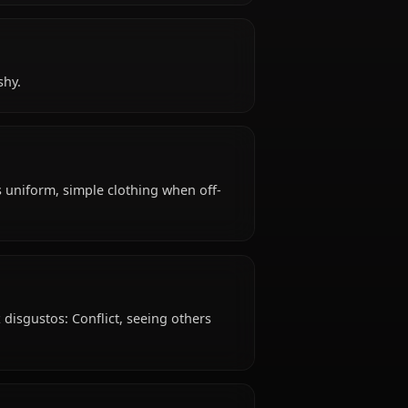
years old, hails from Eldian (from the Walls), works
.
 empathetic, shy.
e: Survey Corps uniform, simple clothing when off-