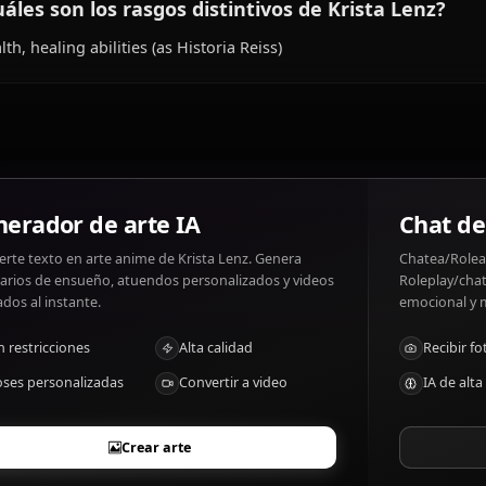
¿Qué le gusta y qué no le gusta a Krista Le
Krista Lenz gustos: Helping others, protecting her friend
suffer.
¿Cuáles son los rasgos distintivos de Krist
Stealth, healing abilities (as Historia Reiss)
Generador de arte IA