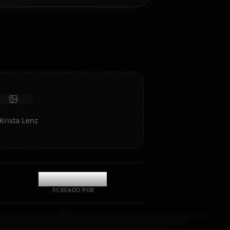
Chatea/Rolea con tu compañero de IA Krista Lenz.
Roleplay/chat sin censura con profunda inteligencia
emocional y memoria.
Recibir fotos
Memoria a largo plazo
IA de alta inteligencia
Roleplay inmersivo
Iniciar chat