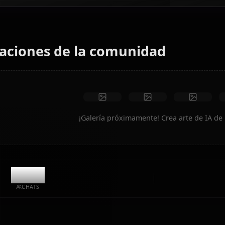
Convierte texto en arte anime de Krista Lenz. Genera
escenarios de ensueño, atuendos personalizados y videos
animados al instante.
Sin restricciones
Alta calidad
Poses personalizadas
Convertir a video
Crear arte
Creaciones de la comunidad