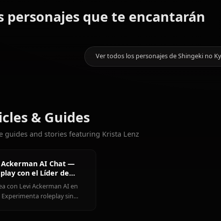
¡Galería próximamente! Crea a
11.1k
CHATS
Levi
Eren
(Shingeki
Mikasa
Más personajes que te encant
Yaeger
no Kyojin)
Ackerman
Ver todos los personajes de