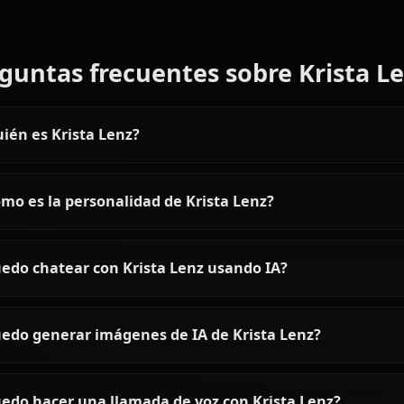
Articles & Guides
Explore guides and stories featuring Krista Lenz
Levi Ackerman AI Chat —
Roleplay con el Líder de
Escuadrón Ackerman
Chatea con Levi Ackerman AI en
línea. Experimenta roleplay sin
restricciones con el soldado más
legendario de Shingeki no Kyojin.
Únete a Anione hoy.
Preguntas frecuentes sobre Kr