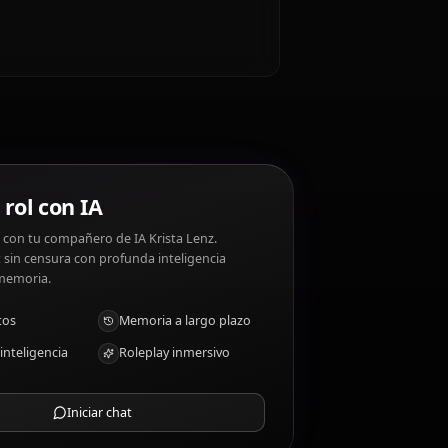
nz?
s. Krista Lenz disgustos: Conflict, seeing others
a Lenz?
Chat de rol con IA