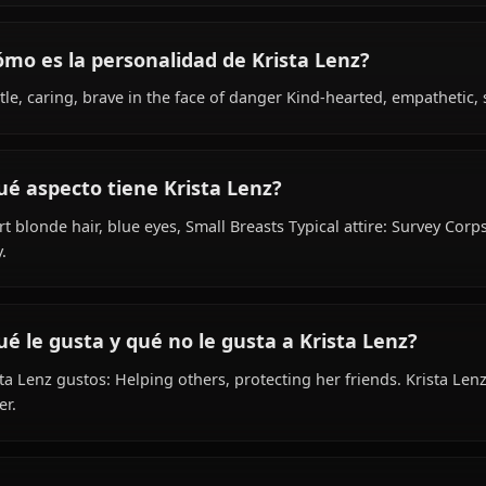
¿Cuál es la historia de Krista Lenz?
Within the world of Shingeki no Kyojin, Krista Lenz is 18 
as soldier, scout regiment, is affiliated with Survey Corps
¿Cómo es la personalidad de Krista Lenz?
Gentle, caring, brave in the face of danger Kind-hearted,
¿Qué aspecto tiene Krista Lenz?
Short blonde hair, blue eyes, Small Breasts Typical attir
duty.