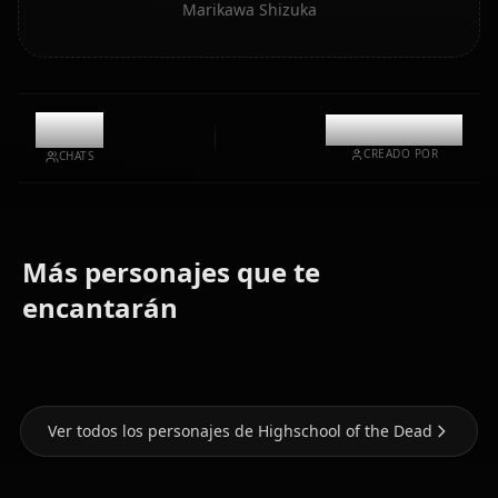
Marikawa Shizuka
10.6k
@kinayymon
CREADO POR
CHATS
Más personajes que te
Zero Two
Busujima
Miyamoto
(Darling In
encantarán
Saeko
Rei
The Franxx)
Ver todos los personajes de Highschool of the Dead