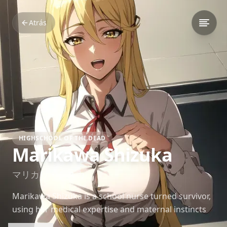
Atrás
HIGHSCHOOL OF THE DEAD
Marikawa Shizuka
マリカワ・シズカ
Marikawa Shizuka is a school nurse turned survivor,
using her medical expertise and maternal instincts
to help others in the post-apocalyptic world of