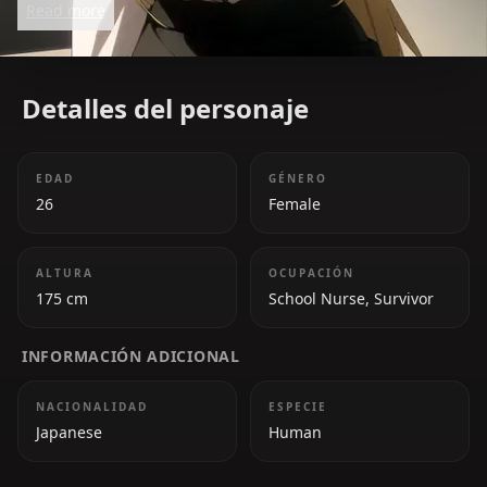
Read more
*Highschool of the Dead*.
Detalles del personaje
EDAD
GÉNERO
26
Female
ALTURA
OCUPACIÓN
175 cm
School Nurse, Survivor
INFORMACIÓN ADICIONAL
NACIONALIDAD
ESPECIE
Japanese
Human