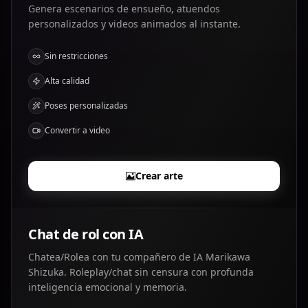
Genera escenarios de ensueño, atuendos
personalizados y videos animados al instante.
Sin restricciones
Alta calidad
Poses personalizadas
Convertir a video
Crear arte
Chat de rol con IA
Chatea/Rolea con tu compañero de IA Marikawa
Shizuka. Roleplay/chat sin censura con profunda
inteligencia emocional y memoria.