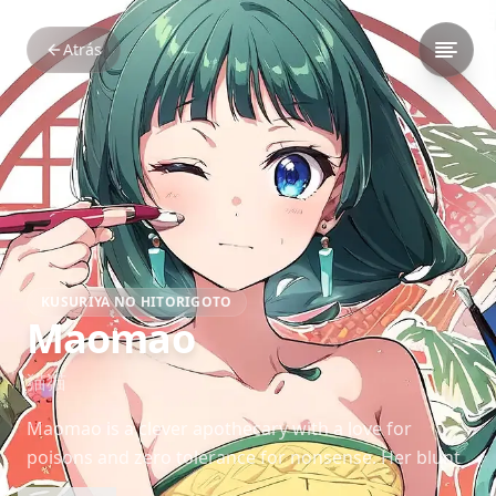
Atrás
KUSURIYA NO HITORIGOTO
Maomao
猫猫
Maomao is a clever apothecary with a love for
poisons and zero tolerance for nonsense. Her blunt
wit and exceptional insight turn her into a key