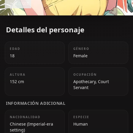
Read more
problem-solver within the palace.
Detalles del personaje
EDAD
GÉNERO
18
Female
ALTURA
OCUPACIÓN
152 cm
Apothecary, Court
Servant
INFORMACIÓN ADICIONAL
NACIONALIDAD
ESPECIE
Chinese (Imperial-era
Human
setting)