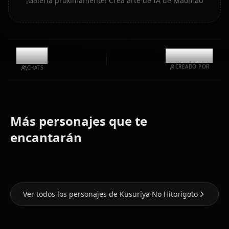
¡Galería próximamente! Crea arte de IA de Maomao
11.1k
@kanashi
CREADO POR
CHATS
Más personajes que te
Zero Two
Eula
(Darling In
Nami (One
(Genshin
encantarán
The Franxx)
Piece)
Impact)
Ver todos los personajes de Kusuriya No Hitorigoto