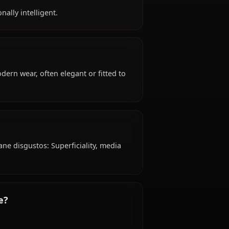
rs old, hails from Japanese, works as actress, is
ane?
ytical, emotionally intelligent.
e: Stylish modern wear, often elegant or fitted to
wa Akane?