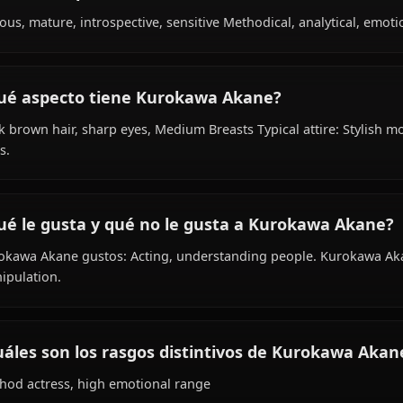
Within the world of Oshi no Ko, Kurokawa Akane is 18 yea
affiliated with Ichigo Production.
¿Cómo es la personalidad de Kurokawa Ak
Serious, mature, introspective, sensitive Methodical, anal
¿Qué aspecto tiene Kurokawa Akane?
Dark brown hair, sharp eyes, Medium Breasts Typical attir
roles.
¿Qué le gusta y qué no le gusta a Kuroka