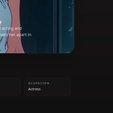
ne
r her method acting and
ith any role sets her apart in
ALTURA
OCUPACIÓN
160 cm
Actress