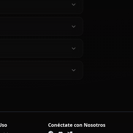
Kurokawa Akane
A?
Akane?
a Akane?