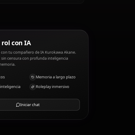
urokawa Akane disgustos: Superficiality, media
okawa Akane?
Chat de rol con IA
Chatea/Rolea con tu compañero de IA Kurokawa Akane.
Roleplay/chat sin censura con profunda inteligencia
emocional y memoria.