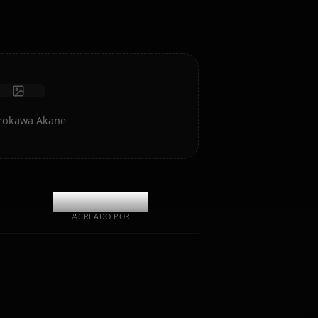
Recibir fotos
Memoria a largo plazo
IA de alta inteligencia
Roleplay inmersivo
Iniciar chat
te de IA de Kurokawa Akane