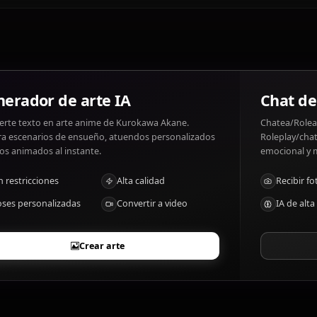
Kurokawa Akane gustos: Acting, understanding people. K
manipulation.
¿Cuáles son los rasgos distintivos de Kur
Method actress, high emotional range
Generador de arte IA
Convierte texto en arte anime de Kurokawa Akane.
Genera escenarios de ensueño, atuendos personalizados
y videos animados al instante.