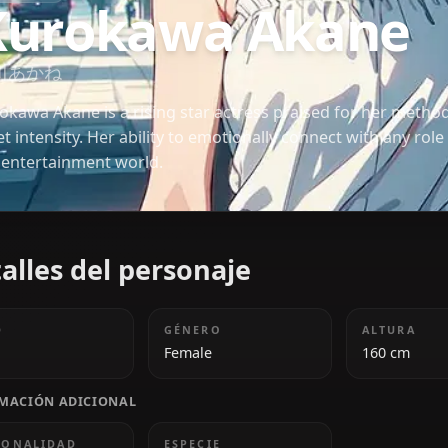
OSHI NO KO
Kurokawa Aka
黒川あかね
Kurokawa Akane is a rising star actress praised fo
quiet intensity. Her ability to emotionally connect w
the entertainment world.
Detalles del personaje
EDAD
GÉNERO
18
Female