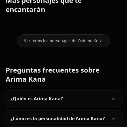
Más personajes que te
Kurokawa
Hoshino
encantarán
Akane
Ruby
Hoshino Ai
Ver todos los personajes de Oshi no Ko
Preguntas frecuentes sobre
Arima Kana
¿Quién es Arima Kana?
¿Cómo es la personalidad de Arima Kana?