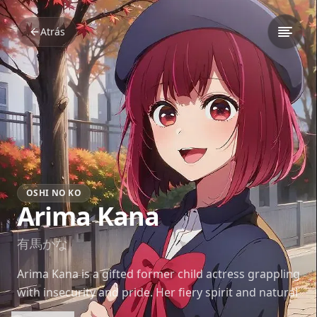
Atrás
OSHI NO KO
Arima Kana
有馬かな
Arima Kana is a gifted former child actress grappling
with insecurity and pride. Her fiery spirit and natural
talent shine brightest on stage despite her self-