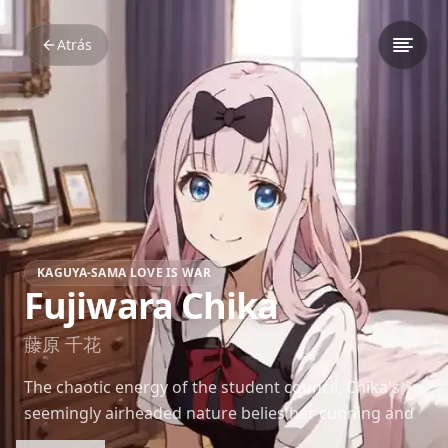
Atrás
KAGUYA-SAMA LOVE IS WAR
Fujiwara Chika
藤原 千花
The chaotic energy of the student council, Chika's
seemingly airheaded nature belies her cunning and
ability to unwittingly disrupt carefully laid plans. Her