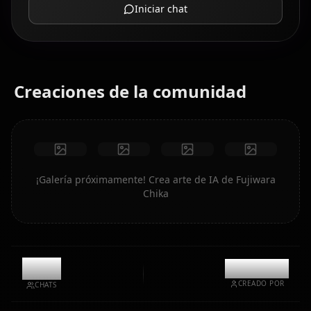
Iniciar chat
Creaciones de la comunidad
¡Galería próximamente! Crea arte de IA de Fujiwara
Chika
10k
@kanashi
CREADO POR
CHATS