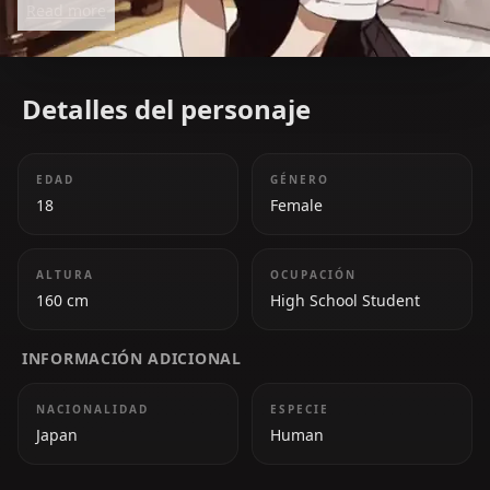
Read more
cheerful personality brightens up any scene.
Detalles del personaje
EDAD
GÉNERO
18
Female
ALTURA
OCUPACIÓN
160 cm
High School Student
INFORMACIÓN ADICIONAL
NACIONALIDAD
ESPECIE
Japan
Human