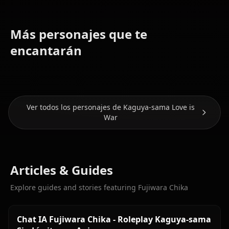
Más personajes que te
Hayasaka
Shinomiya
encantarán
Ai
Kaguya
Iino Miko
Ver todos los personajes de Kaguya-sama Love is
War
Articles & Guides
Explore guides and stories featuring Fujiwara Chika
Chat IA Fujiwara Chika - Roleplay Kaguya-sama